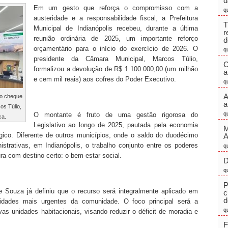
d
Em um gesto que reforça o compromisso com a
q
austeridade e a responsabilidade fiscal, a Prefeitura
T
Municipal de Indianópolis recebeu, durante a última
r
reunião ordinária de 2025, um importante reforço
d
orçamentário para o início do exercício de 2026. O
q
presidente da Câmara Municipal, Marcos Túlio,
C
formalizou a devolução de R$ 1.100.000,00 (um milhão
a
e cem mil reais) aos cofres do Poder Executivo.
q
A
 o cheque
a
os Túlio,
q
O montante é fruto de uma gestão rigorosa do
ca.
Legislativo ao longo de 2025, pautada pela economia
M
gico. Diferente de outros municípios, onde o saldo do duodécimo
trativas, em Indianópolis, o trabalho conjunto entre os poderes
q
ura com destino certo: o bem-estar social.
D
q
P
e Souza já definiu que o recurso será integralmente aplicado em
c
d
idades mais urgentes da comunidade. O foco principal será a
q
vas unidades habitacionais, visando reduzir o déficit de moradia e
F