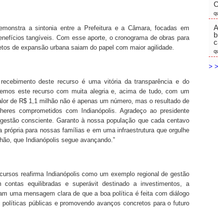
C
q
A
demonstra a sintonia entre a Prefeitura e a Câmara, focadas em
b
enefícios tangíveis. Com esse aporte, o cronograma de obras para
c
jetos de expansão urbana saiam do papel com maior agilidade.
q
> >
recebimento deste recurso é uma vitória da transparência e do
cebemos este recurso com muita alegria e, acima de tudo, com um
alor de R$ 1,1 milhão não é apenas um número, mas o resultado de
lheres comprometidos com Indianópolis. Agradeço ao presidente
 gestão consciente. Garanto à nossa população que cada centavo
a própria para nossas famílias e em uma infraestrutura que orgulhe
hão, que Indianópolis segue avançando.”
cursos reafirma Indianópolis como um exemplo regional de gestão
 contas equilibradas e superávit destinado a investimentos, a
viam uma mensagem clara de que a boa política é feita com diálogo
as políticas públicas e promovendo avanços concretos para o futuro