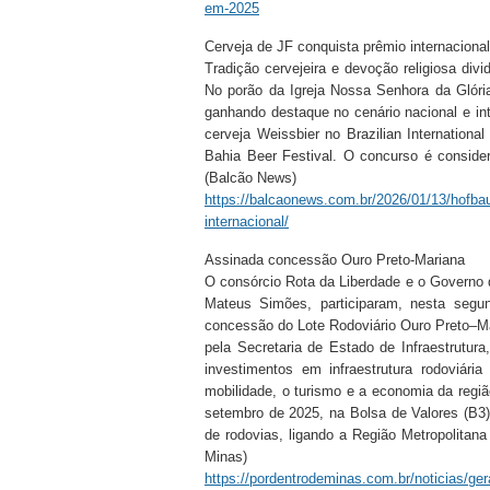
em-2025
Cerveja de JF conquista prêmio internacional
Tradição cervejeira e devoção religiosa d
No porão da Igreja Nossa Senhora da Glóri
ganhando destaque no cenário nacional e in
cerveja Weissbier no Brazilian Internation
Bahia Beer Festival. O concurso é conside
(Balcão News)
https://balcaonews.com.br/2026/01/13/hofbaue
internacional/
Assinada concessão Ouro Preto-Mariana
O consórcio Rota da Liberdade e o Governo
Mateus Simões, participaram, nesta segun
concessão do Lote Rodoviário Ouro Preto–Ma
pela Secretaria de Estado de Infraestrutur
investimentos em infraestrutura rodoviár
mobilidade, o turismo e a economia da regiã
setembro de 2025, na Bolsa de Valores (B3)
de rodovias, ligando a Região Metropolitan
Minas)
https://pordentrodeminas.com.br/noticias/ger