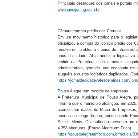
Principais destaques dos jornais e portais i
www.sindijorimg.com.br
Câmara compra prédio dos Correios
Em um movimento histórico para o legisla
oficializou a compra do icônico prédio dos C
resolve um problema crônico de infraestrut
anos da cidade. Atualmente, o legislativo
cedido na Prefeitura e dois imóveis alugad
administrativo, gerando uma economia est
aluguéis e custos logísticos duplicados. (Jor
https://jornaldacidadevalesdeminas.com/jorn
Pouso Alegre tem recorde de empresas
A Prefeitura Municipal de Pouso Alegre, 
informa que o município alcançou, em 2025,
acordo com dados do Mapa de Empresas, p
abertas ao longo do ano, consolidando Po
Sul de Minas. O resultado representa um 
4.358 aberturas. (Pouso Alegre em Foco)
https://pousoalegreemfoco.com.br/noticia/330