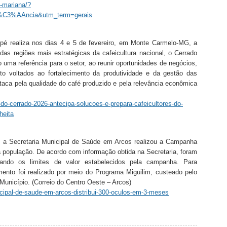
o-mariana/?
%C3%AAncia&utm_term=gerais
upé realiza nos dias 4 e 5 de fevereiro, em Monte Carmelo-MG, a
s regiões mais estratégicas da cafeicultura nacional, o Cerrado
 uma referência para o setor, ao reunir oportunidades de negócios,
o voltados ao fortalecimento da produtividade e da gestão das
staca pela qualidade do café produzido e pela relevância econômica
a-do-cerrado-2026-antecipa-solucoes-e-prepara-cafeicultores-do-
heita
, a Secretaria Municipal de Saúde em Arcos realizou a Campanha
à população. De acordo com informação obtida na Secretaria, foram
itando os limites de valor estabelecidos pela campanha. Para
ento foi realizado por meio do Programa Miguilim, custeado pelo
unicípio. (Correio do Centro Oeste – Arcos)
icipal-de-saude-em-arcos-distribui-300-oculos-em-3-meses