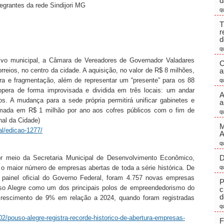
d
ntegrantes da rede Sindijori MG
q
T
r
d
q
tivo municipal, a Câmara de Vereadores de Governador Valadares
C
orreios, no centro da cidade. A aquisição, no valor de R$ 8 milhões,
a
ura e fragmentação, além de representar um “presente” para os 88
q
 opera de forma improvisada e dividida em três locais: um andar
A
os. A mudança para a sede própria permitirá unificar gabinetes e
a
imada em R$ 1 milhão por ano aos cofres públicos com o fim de
q
nal da Cidade)
M
al/edicao-1277/
q
D
por meio da Secretaria Municipal de Desenvolvimento Econômico,
 o maior número de empresas abertas de toda a série histórica. De
q
ainel oficial do Governo Federal, foram 4.757 novas empresas
P
uso Alegre como um dos principais polos de empreendedorismo do
c
d
crescimento de 9% em relação a 2024, quando foram registradas
q
2/pouso-alegre-registra-recorde-historico-de-abertura-empresas-
F