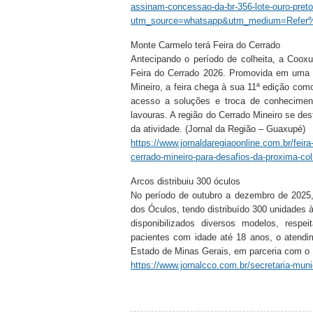
assinam-concessao-da-br-356-lote-ouro-pret
utm_source=whatsapp&utm_medium=Refer
Monte Carmelo terá Feira do Cerrado
Antecipando o período de colheita, a Coox
Feira do Cerrado 2026. Promovida em uma da
Mineiro, a feira chega à sua 11ª edição como
acesso a soluções e troca de conheciment
lavouras. A região do Cerrado Mineiro se de
da atividade. (Jornal da Região – Guaxupé)
https://www.jornaldaregiaoonline.com.br/feir
cerrado-mineiro-para-desafios-da-proxima-col
Arcos distribuiu 300 óculos
No período de outubro a dezembro de 2025
dos Óculos, tendo distribuído 300 unidades 
disponibilizados diversos modelos, respe
pacientes com idade até 18 anos, o atendim
Estado de Minas Gerais, em parceria com o M
https://www.jornalcco.com.br/secretaria-mun