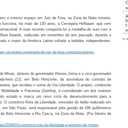
C
q
A
ividem o mesmo espaço em Juiz de Fora, na Zona da Mata mineira.
b
a funciona, há mais de 130 anos, a Cervejaria Hofbauer, que vem
c
ternacional. A mais recente conquista foi a medalha de ouro com a
q
al Beer Awards, realizado em novembro do ano passado, durante o
> >
rado o maior da América Latina voltado a bebidas independentes.
r-cervejaria-centenaria-de-juiz-de-fora-conquista-premio-
 de Minas, atráves do governador Romeu Zema e o vice-governador
da-feira (12), em Belo Horizonte, da assinatura do contrato de
riana, que recebeu o nome de Via Liberdade. O projeto, conduzido
a, Mobilidade e Parcerias (Seinfra), é considerado um dos maiores
ia do estado e marca um novo ciclo de desenvolvimento para a
o. O consórcio Rota da Liberdade, vencedor do leilão realizado em
, em São Paulo, será responsável pela gestão de 190 quilômetros
a de Belo Horizonte a Rio Casca, na Zona da Mata. (Por Dentro de
ais/2026/01/consorcio-rota-da-liberdade-e-governo-de-minas-