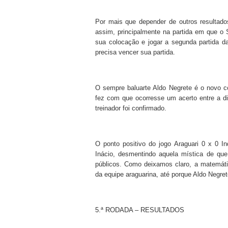
Por mais que depender de outros resultado
assim, principalmente na partida em que o 
sua colocação e jogar a segunda partida d
precisa vencer sua partida.
O sempre baluarte Aldo Negrete é o novo c
fez com que ocorresse um acerto entre a di
treinador foi confirmado.
O ponto positivo do jogo Araguari 0 x 0 In
Inácio, desmentindo aquela mística de que
públicos. Como deixamos claro, a matemáti
da equipe araguarina, até porque Aldo Negre
5.ª RODADA – RESULTADOS