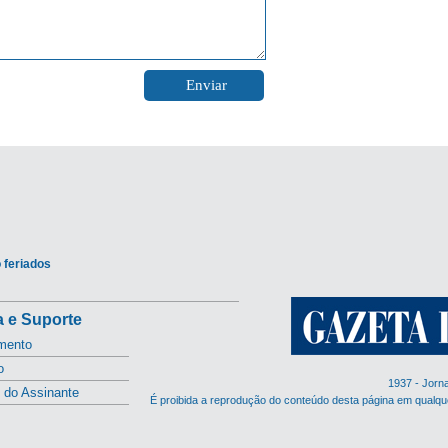
 feriados
 e Suporte
mento
o
1937 - Jorn
l do Assinante
É proibida a reprodução do conteúdo desta página em qualqu