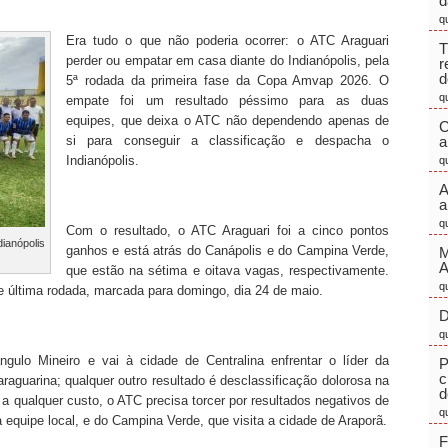
d
q
Era tudo o que não poderia ocorrer: o ATC Araguari
T
perder ou empatar em casa diante do Indianópolis, pela
r
d
5ª rodada da primeira fase da Copa Amvap 2026. O
q
empate foi um resultado péssimo para as duas
equipes, que deixa o ATC não dependendo apenas de
C
si para conseguir a classificação e despacha o
a
Indianópolis.
q
A
a
q
Com o resultado, o ATC Araguari foi a cinco pontos
ianópolis
ganhos e está atrás do Canápolis e do Campina Verde,
M
que estão na sétima e oitava vagas, respectivamente.
q
 última rodada, marcada para domingo, dia 24 de maio.
D
q
gulo Mineiro e vai à cidade de Centralina enfrentar o líder da
P
c
araguarina; qualquer outro resultado é desclassificação dolorosa na
d
 a qualquer custo, o ATC precisa torcer por resultados negativos de
q
a equipe local, e do Campina Verde, que visita a cidade de Araporã.
F