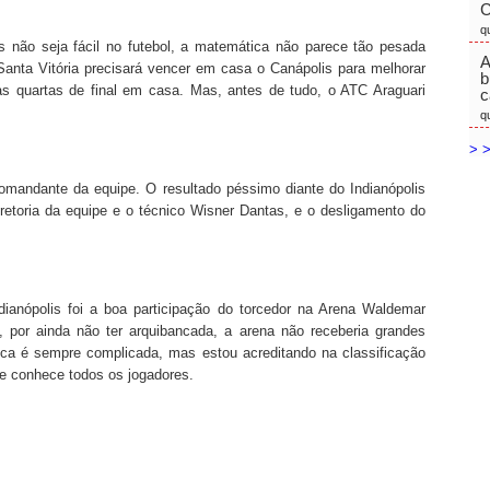
C
q
s não seja fácil no futebol, a matemática não parece tão pesada
A
Santa Vitória precisará vencer em casa o Canápolis para melhorar
b
as quartas de final em casa. Mas, antes de tudo, o ATC Araguari
c
q
> >
omandante da equipe. O resultado péssimo diante do Indianópolis
retoria da equipe e o técnico Wisner Dantas, e o desligamento do
dianópolis foi a boa participação do torcedor na Arena Waldemar
, por ainda não ter arquibancada, a arena não receberia grandes
ca é sempre complicada, mas estou acreditando na classificação
te conhece todos os jogadores.