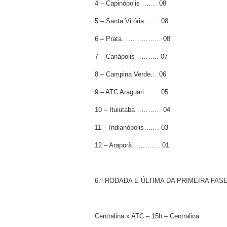
4 – Capinópolis…….. 08
5 – Santa Vitória……. 08
6 – Prata……………… 08
7 – Canápolis……….. 07
8 – Campina Verde… 06
9 – ATC Araguari……. 05
10 – Ituiutaba………… 04
11 – Indianópolis……. 03
12 – Araporã…………. 01
6.ª RODADA E ÚLTIMA DA PRIMEIRA FAS
Centralina x ATC – 15h – Centralina