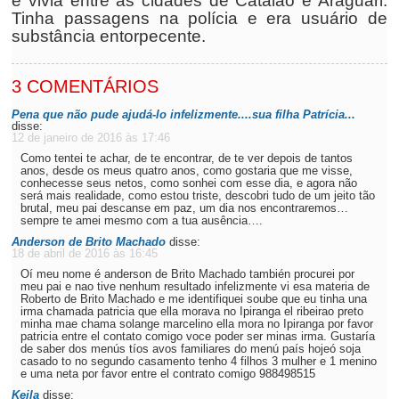
e vivia entre as cidades de Catalão e Araguari.
Tinha passagens na polícia e era usuário de
substância entorpecente.
3 COMENTÁRIOS
Pena que não pude ajudá-lo infelizmente....sua filha Patrícia...
disse:
12 de janeiro de 2016 às 17:46
Como tentei te achar, de te encontrar, de te ver depois de tantos
anos, desde os meus quatro anos, como gostaria que me visse,
conhecesse seus netos, como sonhei com esse dia, e agora não
será mais realidade, como estou triste, descobri tudo de um jeito tão
brutal, meu pai descanse em paz, um dia nos encontraremos…
sempre te amei mesmo com a tua ausência….
Anderson de Brito Machado
disse:
18 de abril de 2016 às 16:45
Oí meu nome é anderson de Brito Machado también procurei por
meu pai e nao tive nenhum resultado infelizmente vi esa materia de
Roberto de Brito Machado e me identifiquei soube que eu tinha una
irma chamada patricia que ella morava no Ipiranga el ribeirao preto
minha mae chama solange marcelino ella mora no Ipiranga por favor
patricia entre el contato comigo voce poder ser minas irma. Gustaría
de saber dos menús tíos avos familiares do menú país hojeó soja
casado to no segundo casamento tenho 4 filhos 3 mulher e 1 menino
e uma neta por favor entre el contrato comigo 988498515
Keila
disse: