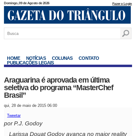
Domingo, 09 de Agosto de 2026
Fazer o Login
HOME
NOTÍCIAS
COLUNAS
CONTATO
PUBLICAÇÕES LEGAIS
Araguarina é aprovada em última
seletiva do programa “MasterChef
Brasil”
qui, 28 de maio de 2015 06:00
Tweetar
por P.J. Godoy
Larissa Douat Godoy avança no maior reality