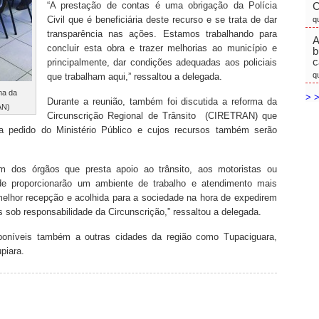
“A prestação de contas é uma obrigação da Polícia
C
Civil que é beneficiária deste recurso e se trata de dar
q
transparência nas ações. Estamos trabalhando para
A
concluir esta obra e trazer melhorias ao município e
b
c
principalmente, dar condições adequadas aos policiais
q
que trabalham aqui,” ressaltou a delegada.
ma da
> >
Durante a reunião, também foi discutida a reforma da
AN)
Circunscrição Regional de Trânsito
(CIRETRAN) que
 a pedido do Ministério Público e cujos recursos também serão
m dos órgãos que presta apoio ao trânsito, aos motoristas ou
de proporcionarão um ambiente de trabalho e atendimento mais
melhor recepção e acolhida para a sociedade na hora de expedirem
 sob responsabilidade da Circunscrição,” ressaltou a delegada.
sponíveis também a outras cidades da região como Tupaciguara,
piara.