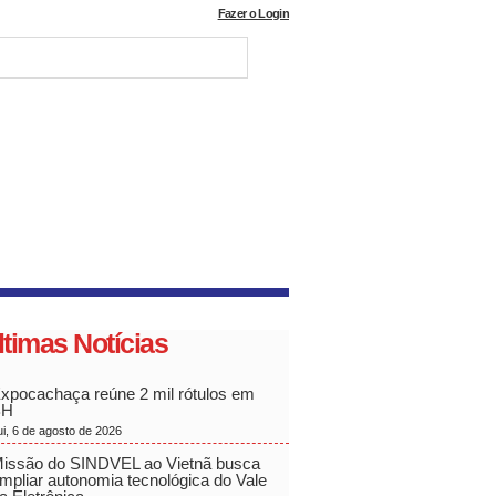
Fazer o Login
ltimas Notícias
xpocachaça reúne 2 mil rótulos em
BH
ui, 6 de agosto de 2026
issão do SINDVEL ao Vietnã busca
mpliar autonomia tecnológica do Vale