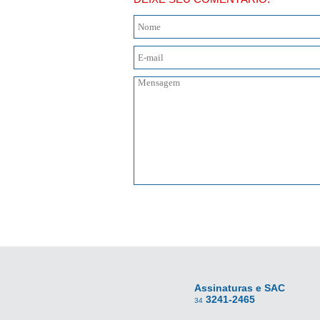
Assinaturas e SAC
3241-2465
34