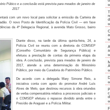
d
ério Púbico e a conclusão está prevista para meados de janeiro de
q
2017
T
r
ontará com um novo local para solicitar a emissão da Carteira de
d
dadão. O novo Posto de Identificação da Polícia Civil — em fase
q
dências da 4ª Delegacia Regional, à avenida Mato Grosso, bairro
C
a
q
Diante disso, na tarde da última quinta-feira, 24, a
Polícia Civil se reuniu com a diretoria do COMSEP
A
a
(Conselho Comunitário de Segurança Pública) e
q
efetuou a prestação de contas da primeira etapa da
obra. A conclusão, prevista para meados de janeiro de
M
2017, atende a uma determinação do Ministério
Público, por meio da Curadoria do Patrimônio Público.
q
D
De acordo com a delegada Mary Simone Reis, a
q
iniciativa conta com apoio do promotor André Luís
Alves de Melo, que destinou recursos à obra oriundos
P
c
de verba compensatória relativa a processos judiciais e
d
o COMSEP efetuou o repasse dividido ainda entre o
q
Presídio de Araguari e a Polícia Militar.
F