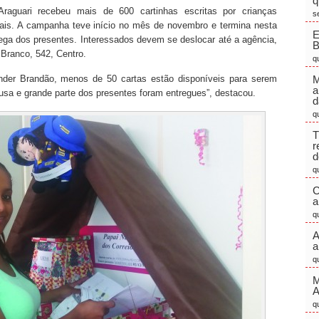
q
raguari recebeu mais de 600 cartinhas escritas por crianças
s
ais. A campanha teve início no mês de novembro e termina nesta
E
trega dos presentes. Interessados devem se deslocar até a agência,
 Branco, 542, Centro.
q
nder Brandão, menos de 50 cartas estão disponíveis para serem
M
a
sa e grande parte dos presentes foram entregues”, destacou.
d
q
T
r
d
q
C
a
q
A
a
q
M
q