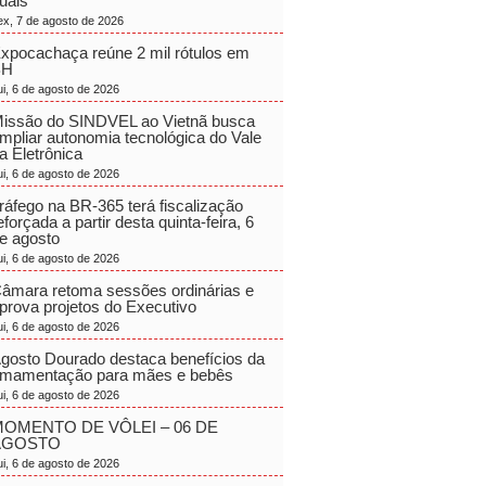
uais
ex, 7 de agosto de 2026
xpocachaça reúne 2 mil rótulos em
BH
ui, 6 de agosto de 2026
issão do SINDVEL ao Vietnã busca
mpliar autonomia tecnológica do Vale
a Eletrônica
ui, 6 de agosto de 2026
ráfego na BR-365 terá fiscalização
eforçada a partir desta quinta-feira, 6
e agosto
ui, 6 de agosto de 2026
âmara retoma sessões ordinárias e
prova projetos do Executivo
ui, 6 de agosto de 2026
gosto Dourado destaca benefícios da
mamentação para mães e bebês
ui, 6 de agosto de 2026
OMENTO DE VÔLEI – 06 DE
AGOSTO
ui, 6 de agosto de 2026