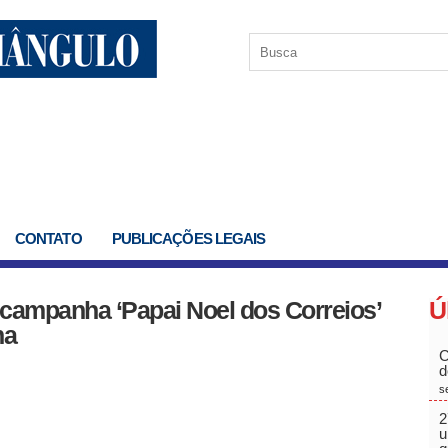
CONTATO
PUBLICAÇÕES LEGAIS
 campanha ‘Papai Noel dos Correios’
Ú
na
C
d
s
2
u