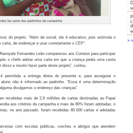
D
q
P
c
des faz parte dos padrinhos da campanha
d
q
vos do projeto. “Além de social, ele é educativo, pois estimula o
> >
 carta, de endereçar e usar corretamente o CEP”.
a Rannyele Fernandes Leão compareceu aos Correios para participar
após o chefe adotar uma carta em que a criança pedia uma cesta
disso e resolvi fazer parte deste projeto”, contou.
é permitida a entrega direta do presente e, para assegurar o
o aluno não é informado ao padrinho. “Essa é uma determinação
 alguma divulgamos o endereço das crianças”.
ram recebidas mais de 2,8 milhões de cartas destinadas ao Papai
atendia aos critérios da campanha e mais de 80% foram adotadas, o
inas, no ano passado, foram recebidas 80.000 cartas e adotadas
arcerias com escolas públicas, creches e abrigos que atendem
al.