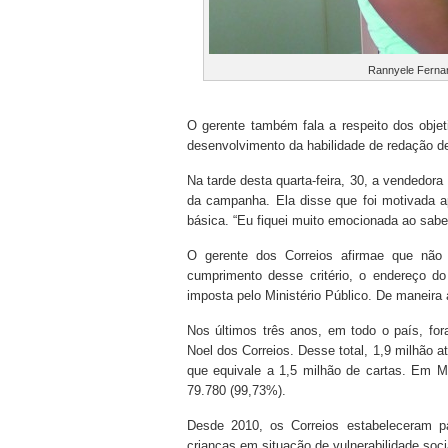
Rannyele Fernan
O gerente também fala a respeito dos objeti
desenvolvimento da habilidade de redação de
Na tarde desta quarta-feira, 30, a vendedor
da campanha. Ela disse que foi motivada 
básica. “Eu fiquei muito emocionada ao saber 
O gerente dos Correios afirmae que não 
cumprimento desse critério, o endereço d
imposta pelo Ministério Público. De maneira
Nos últimos três anos, em todo o país, fo
Noel dos Correios. Desse total, 1,9 milhão 
que equivale a 1,5 milhão de cartas. Em M
79.780 (99,73%).
Desde 2010, os Correios estabeleceram p
crianças em situação de vulnerabilidade soci