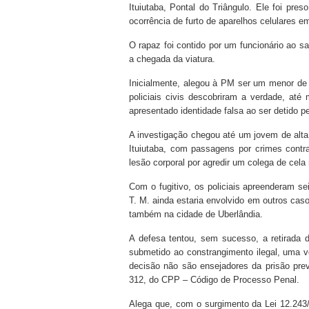
Ituiutaba, Pontal do Triângulo. Ele foi pr
ocorrência de furto de aparelhos celulares e
O rapaz foi contido por um funcionário ao s
a chegada da viatura.
Inicialmente, alegou à PM ser um menor de 
policiais civis descobriram a verdade, at
apresentado identidade falsa ao ser detido pe
A investigação chegou até um jovem de alta 
Ituiutaba, com passagens por crimes contra
lesão corporal por agredir um colega de cela
Com o fugitivo, os policiais apreenderam se
T. M. ainda estaria envolvido em outros caso
também na cidade de Uberlândia.
A defesa tentou, sem sucesso, a retirada
submetido ao constrangimento ilegal, uma v
decisão não são ensejadores da prisão preve
312, do CPP – Código de Processo Penal.
Alega que, com o surgimento da Lei 12.243/