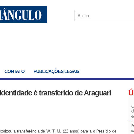
CONTATO
PUBLICAÇÕES LEGAIS
identidade é transferido de Araguari
Ú
O
d
d
M
orizou a transferência de W. T. M. (22 anos) para a o Presídio de
s