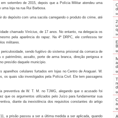
eso em setembro de 2015, depois que a Polícia Militar atendeu uma
C
m uma loja na rua Rui Barbosa.
d
s
air do depósito com uma sacola carregando o produto do crime, até
2
u
q
idade chamado Vinícius, de 17 anos. No entanto, na delegacia os
s
é mesmo pela aparência do rapaz. Na 4ª DRPC, ele confessou ter
E
los militares.
q
periculosidade, sendo fugitivo do sistema prisional da comarca de
 o patrimônio, assalto, porte de arma branca, direção perigosa e
M
 no presídio daquele município.
a
d
is aparelhos celulares furtados em lojas no Centro de Araguari. W.
q
s, os quais são investigados pela Polícia Civil. Ele tem passagens
T
r
d
 da preventiva de W. T. M. no TJMG, alegando que o acusado foi
q
ez que os argumentos utilizados pelo Juízo
para fundamentar sua
C
ntiva, diante da inexistência dos requisitos constantes do artigo
a
q
11, a prisão passou a ser a última medida a ser aplicada, quando
A