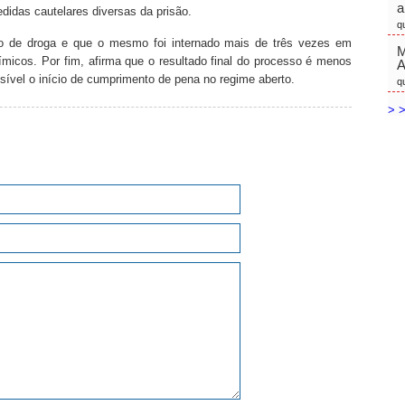
a
didas cautelares diversas da prisão.
q
o de droga e que o mesmo foi internado mais de três vezes em
M
ímicos. Por fim, afirma que o resultado final do processo é menos
sível o início de cumprimento de pena no regime aberto.
q
> >