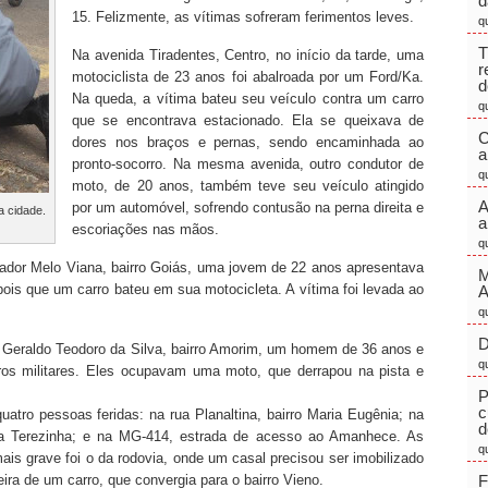
d
15. Felizmente, as vítimas sofreram ferimentos leves.
q
T
Na avenida Tiradentes, Centro, no início da tarde, uma
r
motociclista de 23 anos foi abalroada por um Ford/Ka.
d
Na queda, a vítima bateu seu veículo contra um carro
q
que se encontrava estacionado. Ela se queixava de
C
dores nos braços e pernas, sendo encaminhada ao
a
pronto-socorro. Na mesma avenida, outro condutor de
q
moto, de 20 anos, também teve seu veículo atingido
A
por um automóvel, sofrendo contusão na perna direita e
a cidade.
a
escoriações nas mãos.
q
enador Melo Viana, bairro Goiás, uma jovem de 22 anos apresentava
M
ois que um carro bateu em sua motocicleta. A vítima foi levada ao
q
D
 Geraldo Teodoro da Silva, bairro Amorim, um homem de 36 anos e
q
ros militares. Eles ocupavam uma moto, que derrapou na pista e
P
c
atro pessoas feridas: na rua Planaltina, bairro Maria Eugênia; na
d
ta Terezinha; e na MG-414, estrada de acesso ao Amanhece. As
q
is grave foi o da rodovia, onde um casal precisou ser imobilizado
ira de um carro, que convergia para o bairro Vieno.
F