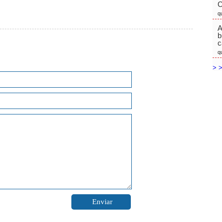
C
q
A
b
c
q
> >