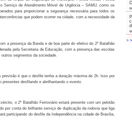
D
 e o Serviço de Atendimento Móvel de Urgência – SAMU, como os
q
liberados para proporcionar a segurança necessária para todos os
P
intercorrências que podem ocorrer na cidade, com a necessidade da
c
d
q
> >
com a presença da Banda e de boa parte do efetivo do 2º Batalhão
ordenada pela Secretaria de Educação, com a presença das escolas
de outros segmentos da sociedade.
previsão é que o desfile tenha a duração máxima de 2h. Isso por
o presentes desfilando e abrilhantando o evento.
ército, o 2º Batalhão Ferroviário estará presente com um pelotão
do por conta do brilhante serviço de duplicação da rodovia que liga
rá participando do desfile da Independência na cidade de Brasília,