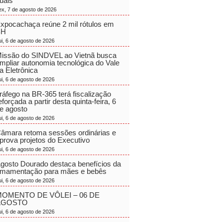
uais
ex, 7 de agosto de 2026
xpocachaça reúne 2 mil rótulos em
BH
ui, 6 de agosto de 2026
issão do SINDVEL ao Vietnã busca
mpliar autonomia tecnológica do Vale
a Eletrônica
ui, 6 de agosto de 2026
ráfego na BR-365 terá fiscalização
eforçada a partir desta quinta-feira, 6
e agosto
ui, 6 de agosto de 2026
âmara retoma sessões ordinárias e
prova projetos do Executivo
ui, 6 de agosto de 2026
gosto Dourado destaca benefícios da
mamentação para mães e bebês
ui, 6 de agosto de 2026
OMENTO DE VÔLEI – 06 DE
AGOSTO
ui, 6 de agosto de 2026