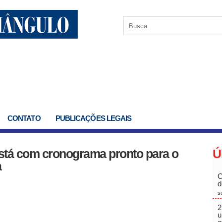
CONTATO
PUBLICAÇÕES LEGAIS
 está com cronograma pronto para o
Ú
a
C
d
s
2
u