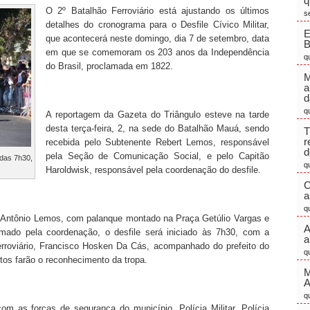
q
O 2º Batalhão Ferroviário está ajustando os últimos
s
detalhes do cronograma para o Desfile Cívico Militar,
E
que acontecerá neste domingo, dia 7 de setembro, data
em que se comemoram os 203 anos da Independência
q
do Brasil, proclamada em 1822.
M
a
d
q
A reportagem da Gazeta do Triângulo esteve na tarde
desta terça-feira, 2, na sede do Batalhão Mauá, sendo
T
r
recebida pelo Subtenente Rebert Lemos, responsável
d
pela Seção de Comunicação Social, e pelo Capitão
 das 7h30,
q
Haroldwisk, responsável pela coordenação do desfile.
C
a
q
ua Antônio Lemos, com palanque montado na Praça Getúlio Vargas e
A
rmado pela coordenação, o desfile será iniciado às 7h30, com a
a
rroviário, Francisco Hosken Da Cás, acompanhado do prefeito do
q
tos farão o reconhecimento da tropa.
M
q
com as forças de segurança do município, Polícia Militar, Polícia