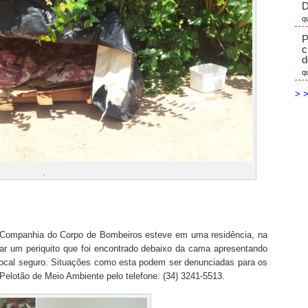
D
q
P
c
d
q
> >
.
3ª Companhia do Corpo de Bombeiros esteve em uma residência, na
urar um periquito que foi encontrado debaixo da cama apresentando
local seguro. Situações como esta podem ser denunciadas para os
elotão de Meio Ambiente pelo telefone: (34) 3241-5513.