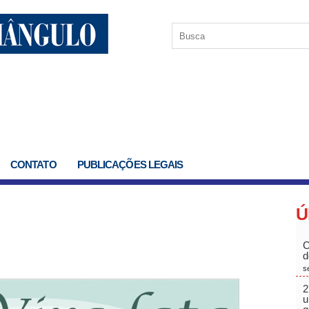
CONTATO
PUBLICAÇÕES LEGAIS
Ú
C
d
s
2
u