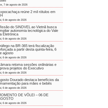
uais
ex, 7 de agosto de 2026
xpocachaça reúne 2 mil rótulos em
BH
ui, 6 de agosto de 2026
issão do SINDVEL ao Vietnã busca
mpliar autonomia tecnológica do Vale
a Eletrônica
ui, 6 de agosto de 2026
ráfego na BR-365 terá fiscalização
eforçada a partir desta quinta-feira, 6
e agosto
ui, 6 de agosto de 2026
âmara retoma sessões ordinárias e
prova projetos do Executivo
ui, 6 de agosto de 2026
gosto Dourado destaca benefícios da
mamentação para mães e bebês
ui, 6 de agosto de 2026
OMENTO DE VÔLEI – 06 DE
AGOSTO
ui, 6 de agosto de 2026