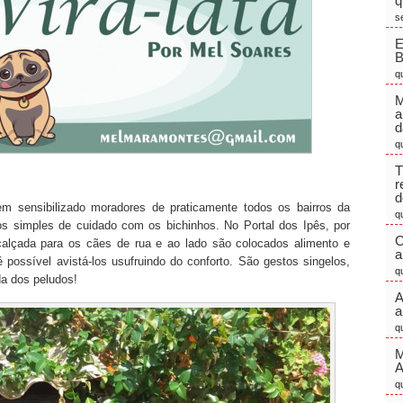
q
s
E
q
M
a
d
q
T
r
d
m sensibilizado moradores de praticamente todos os bairros da
q
os simples de cuidado com os bichinhos. No Portal dos Ipês, por
C
calçada para os cães de rua e ao lado são colocados alimento e
a
é possível avistá-los usufruindo do conforto. São gestos singelos,
q
a dos peludos!
A
a
q
M
q