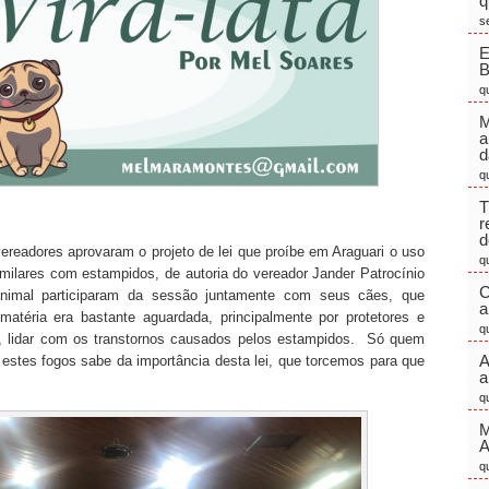
q
s
E
q
M
a
d
q
T
r
d
ereadores aprovaram o projeto de lei que proíbe em Araguari o uso
q
similares com estampidos, de autoria do vereador Jander Patrocínio
C
animal participaram da sessão juntamente com seus cães, que
a
atéria era bastante aguardada, principalmente por protetores e
q
s, lidar com os transtornos causados pelos estampidos. Só quem
A
stes fogos sabe da importância desta lei, que torcemos para que
a
q
M
q