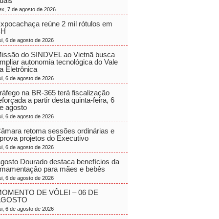
uais
ex, 7 de agosto de 2026
xpocachaça reúne 2 mil rótulos em
BH
ui, 6 de agosto de 2026
issão do SINDVEL ao Vietnã busca
mpliar autonomia tecnológica do Vale
a Eletrônica
ui, 6 de agosto de 2026
ráfego na BR-365 terá fiscalização
eforçada a partir desta quinta-feira, 6
e agosto
ui, 6 de agosto de 2026
âmara retoma sessões ordinárias e
prova projetos do Executivo
ui, 6 de agosto de 2026
gosto Dourado destaca benefícios da
mamentação para mães e bebês
ui, 6 de agosto de 2026
OMENTO DE VÔLEI – 06 DE
AGOSTO
ui, 6 de agosto de 2026