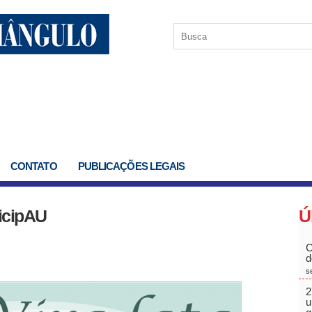
CONTATO
PUBLICAÇÕES LEGAIS
icipAU
Ú
C
d
s
2
u