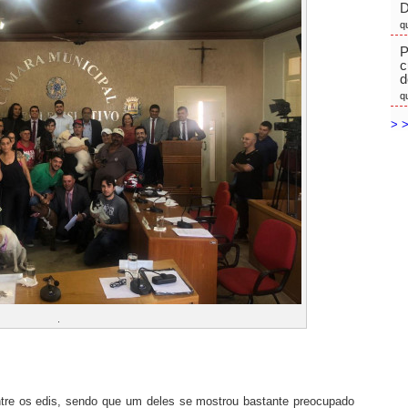
D
q
P
c
d
q
> >
.
entre os edis, sendo que um deles se mostrou bastante preocupado