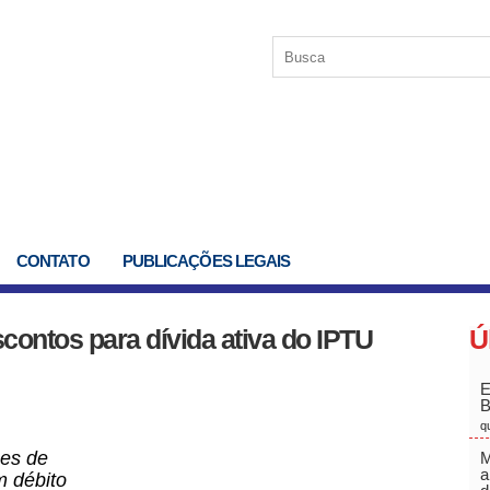
CONTATO
PUBLICAÇÕES LEGAIS
ontos para dívida ativa do IPTU
Ú
E
q
ões de
M
a
m débito