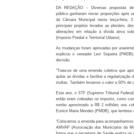
DA REDAÇÃO – Diversas propostas de 
público ganharam novas proporções após 
da Câmara Municipal nesta terça-feira, 3
principais projetos levados ao plenário, de
alterações em relação à dívida ativa so
(Imposto Predial e Territorial Urbano).
As mudanças foram aprovadas por unanimida
explicou o vereador Levi Siqueira (PMDB).
decisão.
“Trata-se de uma emenda coletiva que apr
quitar as dívidas e facilitar a regularizaç
multas. Também levamos o valor a 50% de de
Este ano, o STF (Supremo Tribunal Federal)
então eram cobradas no imposto, como cons
rombo aproximado a R$ 2 milhões nos cof
Eunice Maria Mendes (PMDB), que lembrou ou
“Colocamos a emenda para acompanharmos de
AMVAP (Associação dos Municípios da Micr
forma que a secretaria de Saúde realiza 