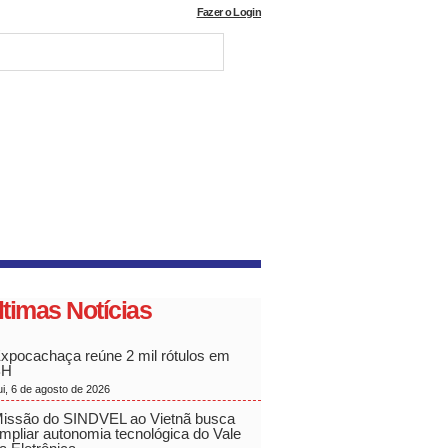
Fazer o Login
ltimas Notícias
xpocachaça reúne 2 mil rótulos em
BH
ui, 6 de agosto de 2026
issão do SINDVEL ao Vietnã busca
mpliar autonomia tecnológica do Vale