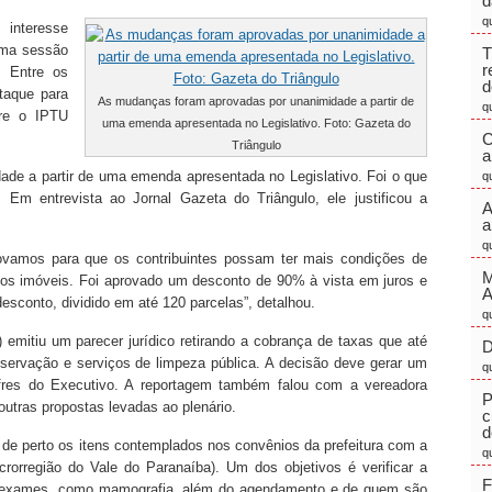
d
q
interesse
uma sessão
T
r
. Entre os
d
staque para
As mudanças foram aprovadas por unanimidade a partir de
q
bre o IPTU
uma emenda apresentada no Legislativo. Foto: Gazeta do
C
Triângulo
a
de a partir de uma emenda apresentada no Legislativo. Foi o que
q
 Em entrevista ao Jornal Gazeta do Triângulo, ele justificou a
A
a
q
ovamos para que os contribuintes possam ter mais condições de
M
ão dos imóveis. Foi aprovado um desconto de 90% à vista em juros e
sconto, dividido em até 120 parcelas”, detalhou.
q
 emitiu um parecer jurídico retirando a cobrança de taxas que até
D
ervação e serviços de limpeza pública. A decisão deve gerar um
q
res do Executivo. A reportagem também falou com a vereadora
P
tras propostas levadas ao plenário.
c
d
 perto os itens contemplados nos convênios da prefeitura com a
q
orregião do Vale do Paranaíba). Um dos objetivos é verificar a
F
os exames, como mamografia, além do agendamento e de quem são