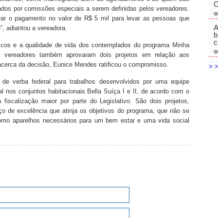
C
zados por comissões especiais a serem definidas pelos vereadores.
q
r o pagamento no valor de R$ 5 mil para levar as pessoas que
A
”, adiantou a vereadora.
b
c
licos e a qualidade de vida dos contemplados do programa Minha
q
s vereadores também aprovaram dois projetos em relação aos
a acerca da decisão, Eunice Mendes ratificou o compromisso.
> >
de verba federal para trabalhos desenvolvidos por uma equipe
al nos conjuntos habitacionais Bella Suíça I e II, de acordo com o
scalização maior por parte do Legislativo. São dois projetos,
iço de excelência que atinja os objetivos do programa, que não se
 como aparelhos necessários para um bem estar e uma vida social