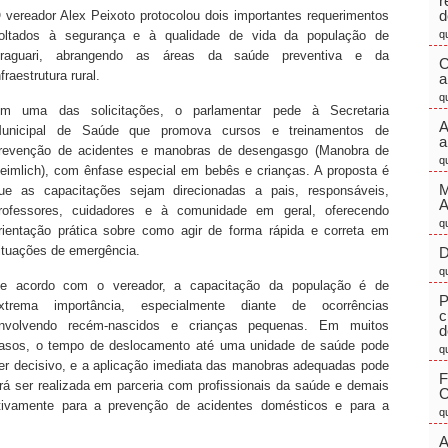
r
d
 vereador Alex Peixoto protocolou dois importantes requerimentos
oltados à segurança e à qualidade de vida da população de
q
raguari, abrangendo as áreas da saúde preventiva e da
C
nfraestrutura rural.
a
q
m uma das solicitações, o parlamentar pede à Secretaria
A
unicipal de Saúde que promova cursos e treinamentos de
a
revenção de acidentes e manobras de desengasgo (Manobra de
q
eimlich), com ênfase especial em bebês e crianças. A proposta é
M
ue as capacitações sejam direcionadas a pais, responsáveis,
rofessores, cuidadores e à comunidade em geral, oferecendo
q
rientação prática sobre como agir de forma rápida e correta em
ituações de emergência.
D
q
e acordo com o vereador, a capacitação da população é de
P
xtrema importância, especialmente diante de ocorrências
c
nvolvendo recém-nascidos e crianças pequenas. Em muitos
d
asos, o tempo de deslocamento até uma unidade de saúde pode
q
er decisivo, e a aplicação imediata das manobras adequadas pode
F
derá ser realizada em parceria com profissionais da saúde e demais
C
cativamente para a prevenção de acidentes domésticos e para a
q
A