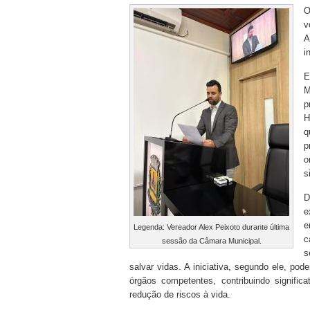
O
v
A
i
E
M
p
H
q
p
o
s
D
e
e
Legenda: Vereador Alex Peixoto durante última
c
sessão da Câmara Municipal.
s
salvar vidas. A iniciativa, segundo ele, po
órgãos competentes, contribuindo signifi
redução de riscos à vida.