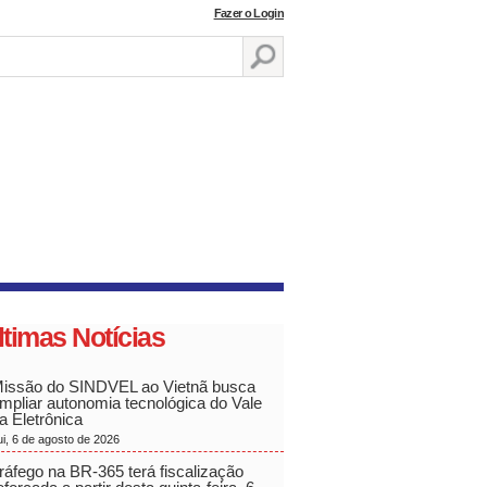
Fazer o Login
ltimas Notícias
issão do SINDVEL ao Vietnã busca
mpliar autonomia tecnológica do Vale
a Eletrônica
ui, 6 de agosto de 2026
ráfego na BR-365 terá fiscalização