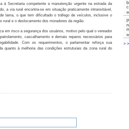
b
ita à Secretaria competente a manutenção urgente na estrada da
c
o, a via rural encontra-se em situação praticamente intransitável,
q
 lama, o que tem dificultado o tráfego de veículos, inclusive o
P
o rural e o deslocamento dos moradores da região.
n
m
oca em risco a segurança dos usuários, motivo pelo qual o vereador
q
 patrolamento, cascalhamento e demais reparos necessários para
egabilidade. Com os requerimentos, o parlamentar reforça sua
> >
da quanto à melhoria das condições estruturais da zona rural do