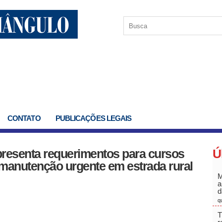
CONTATO
PUBLICAÇÕES LEGAIS
presenta requerimentos para cursos
Ú
 manutenção urgente em estrada rural
M
a
d
q
T