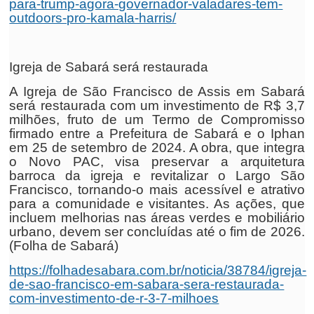
para-trump-agora-governador-valadares-tem-
outdoors-pro-kamala-harris/
Igreja de Sabará será restaurada
A Igreja de São Francisco de Assis em Sabará
será restaurada com um investimento de R$ 3,7
milhões, fruto de um Termo de Compromisso
firmado entre a Prefeitura de Sabará e o Iphan
em 25 de setembro de 2024. A obra, que integra
o Novo PAC, visa preservar a arquitetura
barroca da igreja e revitalizar o Largo São
Francisco, tornando-o mais acessível e atrativo
para a comunidade e visitantes. As ações, que
incluem melhorias nas áreas verdes e mobiliário
urbano, devem ser concluídas até o fim de 2026.
(Folha de Sabará)
https://folhadesabara.com.br/noticia/38784/igreja-
de-sao-francisco-em-sabara-sera-restaurada-
com-investimento-de-r-3-7-milhoes