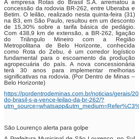
A empresa Rotas do Brasil S.A. arrematou a
concessão da rodovia BR-262, entre Uberaba e
Betim. O leilão, realizado nesta quinta-feira (31)
na B3, em São Paulo, resultou em um desconto
de 15,30% sobre a tarifa básica de pedágio.
Com 438,9 km de extensão, a BR-262, ligação
do Triângulo Mineiro com a Região
Metropolitana de Belo Horizonte, conhecida
como Rota do Zebu, é um corredor logístico
fundamental para o escoamento da produção
agropecuária do país. A nova concessionária
terá 30 anos para implementar melhorias
significativas na rodovia. (Por Dentro de Minas –
Belo Horizonte)
https://pordentrodeminas.com.br/noticias/gerais/20
do-brasil-s-a-vence-leilao-da-br-262/?
utm_source=whatsapp&utm_medium=Refer%C3%
São Lourenço alerta para golpe
A Prefeitura Municipal de São Lourenço, no Sul