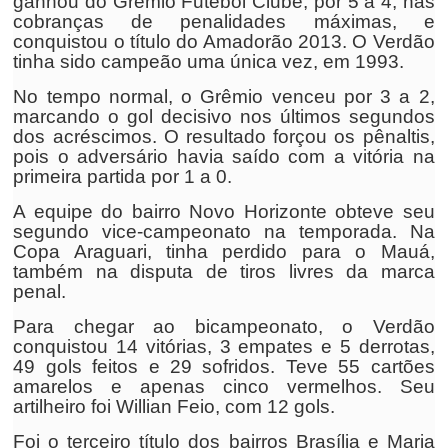
ganhou do Grêmio Futebol Clube, por 5 a 4, nas
cobranças de penalidades máximas, e
conquistou o título do Amadorão 2013. O Verdão
tinha sido campeão uma única vez, em 1993.
No tempo normal, o Grêmio venceu por 3 a 2,
marcando o gol decisivo nos últimos segundos
dos acréscimos. O resultado forçou os pênaltis,
pois o adversário havia saído com a vitória na
primeira partida por 1 a 0.
A equipe do bairro Novo Horizonte obteve seu
segundo vice-campeonato na temporada. Na
Copa Araguari, tinha perdido para o Mauá,
também na disputa de tiros livres da marca
penal.
Para chegar ao bicampeonato, o Verdão
conquistou 14 vitórias, 3 empates e 5 derrotas,
49 gols feitos e 29 sofridos. Teve 55 cartões
amarelos e apenas cinco vermelhos. Seu
artilheiro foi Willian Feio, com 12 gols.
Foi o terceiro título dos bairros Brasília e Maria