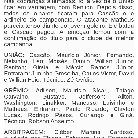
Nas cobranças alternadas, foi a vez de o União
ficar em vantagem, com Reniton. Depois disso,
todos os olhares ficaram para Cascão e o
artilheiro do campeonato. O atacante Matheus
parecia tenso diante do jovem goleiro. Ele bateu
e Cascão pegou. A emoção tomou com a
confirmação do título para o clube de melhor
campanha.
UNIÃO: Cascão, Maurício Júnior, Fernando,
Nelsinho, Léo; Moisés, Danilo, Willian Júnior,
Reniton; Giraia e Márcio Ramos Júnior.
Entraram: Juninho Groselha, Carlos Victor, David
e Willian Feio. Técnico: Zé Ovídio.
GRÊMIO: Adilson, Maurício Sícari, Thiago
Carvalho, Gustavo, Jefferson; Ailton,
Washington, Linekker, Mancuso; Luisinho e
Matheus. Entraram: Paulo Ricardo, Clayton
Lucas, Rodrigo Pasos, Curiango e Giná.
Técnico: Robson Anselmo.
ARBITRAGEM: Cléber Martins Cardoso,