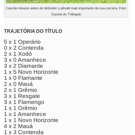
Cascão minutos antes de defender o pênalti mais importante da sua carreira. Foto:
Gazeta do Triângulo
TRAJETÓRIA DO TÍTULO
5 x 1 Operário
0 x 2 Contenda
2 x 1 Xodó
3 x 0 Amanhece
3 x 2 Diamante
1 x 5 Novo Horizonte
1 x 0 Flamante
2 x 0 Mauá
2 x 1 Grêmio
3 x 1 Resgate
3 x 1 Flamengo
1 x 1 Grêmio
1 x 1 Amanhece
1 x 1 Novo Horizonte
4 x 2 Mauá
1 x 3 Contenda