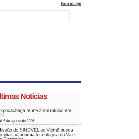
Fazer o Login
ltimas Notícias
xpocachaça reúne 2 mil rótulos em
BH
ui, 6 de agosto de 2026
issão do SINDVEL ao Vietnã busca
mpliar autonomia tecnológica do Vale