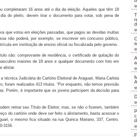
d
q
u completaram 16 anos até o dia da eleição. Aqueles que têm 18
T
dia do pleito, devem tirar o documento para votar, sob pena de
r
d
q
ova que votou em eleições passadas, que pagou as devidas multas
ssoa não poderá, por exemplo, se inscrever em concurso público,
C
a
ícula em instituição de ensino oficial ou fiscalizada pelo governo.
q
tulo são: comprovante de residência, o certificado de quitação do
A
o masculino maiores de 18 anos e qualquer documento com foto em
a
 alistar.
q
M
 técnica Judiciária do Cartório Eleitoral de Araguari, Maria Carlota
, foram realizados 413 títulos. “Por enquanto, não temos previsão
q
s. Porém, é importante que os jovens participem da decisão para
D
q
podem retirar seu Título de Eleitor, mas, se não o fizerem, também
P
ereço do cartório onde deve ser feito o alistamento, basta acessar o
c
guari, o mesmo fica situado na rua Quinca Mariano, 337, Centro.
d
90-3156.
q
F