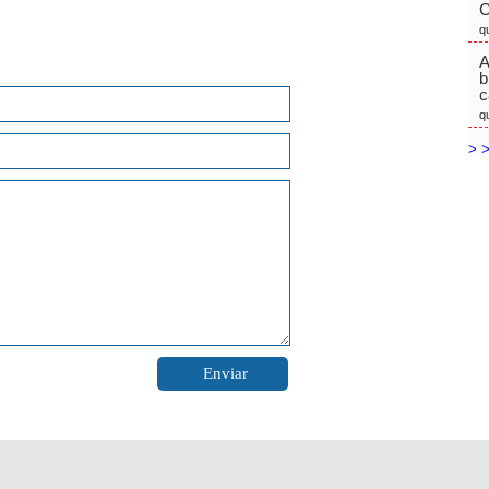
C
q
A
b
c
q
> >