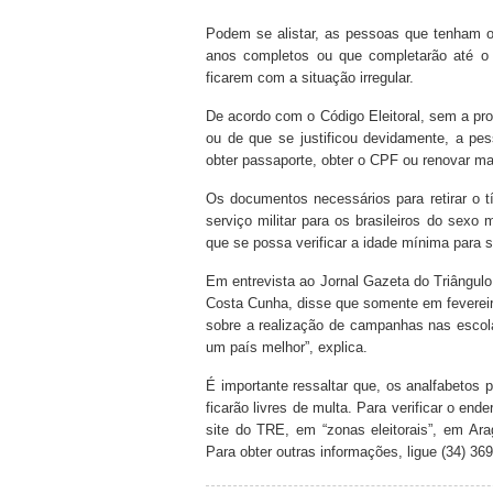
Podem se alistar, as pessoas que tenham o
anos completos ou que completarão até o 
ficarem com a situação irregular.
De acordo com o Código Eleitoral, sem a pr
ou de que se justificou devidamente, a pe
obter passaporte, obter o CPF ou renovar matr
Os documentos necessários para retirar o tí
serviço militar para os brasileiros do sex
que se possa verificar a idade mínima para se
Em entrevista ao Jornal Gazeta do Triângulo a
Costa Cunha, disse que somente em fevereiro
sobre a realização de campanhas nas escola
um país melhor”, explica.
É importante ressaltar que, os analfabetos 
ficarão livres de multa. Para verificar o end
site do TRE, em “zonas eleitorais”, em Ara
Para obter outras informações, ligue (34) 36