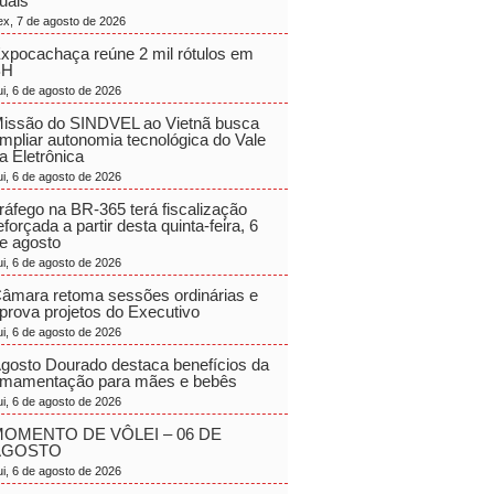
uais
ex, 7 de agosto de 2026
xpocachaça reúne 2 mil rótulos em
BH
ui, 6 de agosto de 2026
issão do SINDVEL ao Vietnã busca
mpliar autonomia tecnológica do Vale
a Eletrônica
ui, 6 de agosto de 2026
ráfego na BR-365 terá fiscalização
eforçada a partir desta quinta-feira, 6
e agosto
ui, 6 de agosto de 2026
âmara retoma sessões ordinárias e
prova projetos do Executivo
ui, 6 de agosto de 2026
gosto Dourado destaca benefícios da
mamentação para mães e bebês
ui, 6 de agosto de 2026
OMENTO DE VÔLEI – 06 DE
AGOSTO
ui, 6 de agosto de 2026