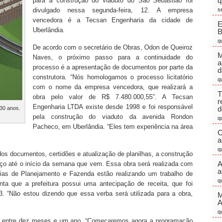
q
para a construção do viaduto do São Sebastião foi
divulgado nessa segunda-feira, 12. A empresa
s
vencedora é a Tecsan Engenharia da cidade de
E
Uberlândia.
q
De acordo com o secretário de Obras, Odon de Queiroz
M
Naves, o próximo passo para a continuidade do
a
processo é a apresentação de documentos por parte da
d
construtora. “Nós homologamos o processo licitatório
q
com o nome da empresa vencedora, que realizará a
T
obra pelo valor de R$ 7.480.000,55”. A Tecsan
r
Engenharia LTDA existe desde 1998 e foi responsável
d
30 anos.
pela construção do viaduto da avenida Rondon
q
Pacheco, em Uberlândia. “Eles tem experiência na área
C
a
q
os documentos, certidões e atualização de planilhas, a construção
A
rviço até o início da semana que vem. Essa obra será realizada com
a
arias de Planejamento e Fazenda estão realizando um trabalho de
q
nta que a prefeitura possui uma antecipação de receita, que foi
. “Não estou dizendo que essa verba será utilizada para a obra,
M
q
gue entre dez meses e um ano. “Começaremos agora a programação