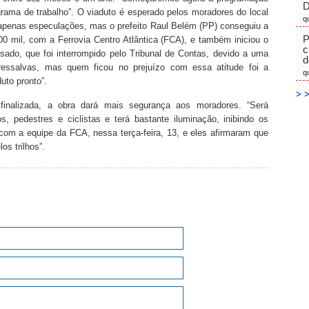
D
ama de trabalho”. O viaduto é esperado pelos moradores do local
q
apenas especulações, mas o prefeito Raul Belém (PP) conseguiu a
P
00 mil, com a Ferrovia Centro Atlântica (FCA), e também iniciou o
c
ssado, que foi interrompido pelo Tribunal de Contas, devido a uma
d
ressalvas, mas quem ficou no prejuízo com essa atitude foi a
q
uto pronto”.
> >
finalizada, a obra dará mais segurança aos moradores. “Será
s, pedestres e ciclistas e terá bastante iluminação, inibindo os
com a equipe da FCA, nessa terça-feira, 13, e eles afirmaram que
os trilhos”.