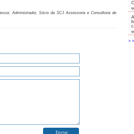
C
q
essor, Administrador, Sócio da SCJ Assessoria e Consultoria de
A
b
c
q
> >