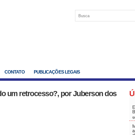
CONTATO
PUBLICAÇÕES LEGAIS
do um retrocesso?, por Juberson dos
Ú
E
q
M
a