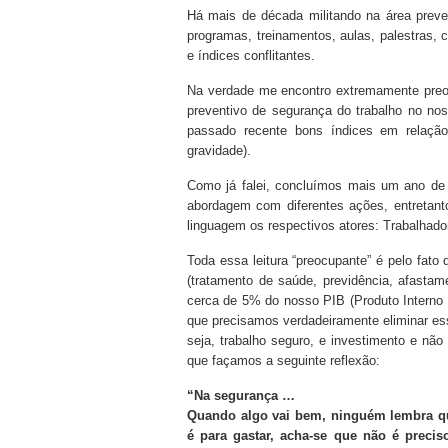
Há mais de década militando na área preven
programas, treinamentos, aulas, palestras,
e índices conflitantes.
Na verdade me encontro extremamente preo
preventivo de segurança do trabalho no no
passado recente bons índices em relação
gravidade).
Como já falei, concluímos mais um ano de a
abordagem com diferentes ações, entreta
linguagem os respectivos atores: Trabalhad
Toda essa leitura “preocupante” é pelo fato
(tratamento de saúde, previdência, afastam
cerca de 5% do nosso PIB (Produto Interno 
que precisamos verdadeiramente eliminar ess
seja, trabalho seguro, e investimento e nã
que façamos a seguinte reflexão:
“Na segurança …
Quando algo vai bem, ninguém lembra qu
é para gastar, acha-se que não é precis