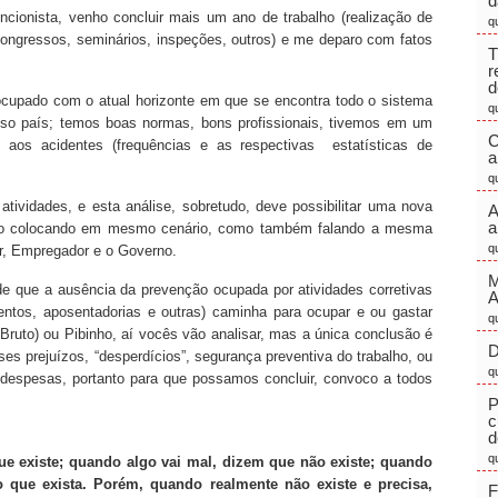
d
cionista, venho concluir mais um ano de trabalho (realização de
q
 congressos, seminários, inspeções, outros) e me deparo com fatos
T
r
d
cupado com o atual horizonte em que se encontra todo o sistema
q
sso país; temos boas normas, bons profissionais, tivemos em um
C
 aos acidentes (frequências e as respectivas estatísticas de
a
q
tividades, e esta análise, sobretudo, deve possibilitar uma nova
A
a
nto colocando em mesmo cenário, como também falando a mesma
q
or, Empregador e o Governo.
M
 de que a ausência da prevenção ocupada por atividades corretivas
entos, aposentadorias e outras) caminha para ocupar e ou gastar
q
Bruto) ou Pibinho, aí vocês vão analisar, mas a única conclusão é
D
es prejuízos, “desperdícios”, segurança preventiva do trabalho, ou
q
o despesas, portanto para que possamos concluir, convoco a todos
P
c
d
q
e existe; quando algo vai mal, dizem que não existe; quando
o que exista. Porém, quando realmente não existe e precisa,
F