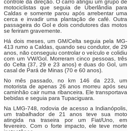
controle da direção. O carro atingiu um grupo de
motociclistas que seguia de Uberlândia para
Caldas e somente parou após arrebentar uma
cerca e invadir uma plantação de café. Outra
passageira do Gol e dois condutores das motos
se feriram gravemente.
Há dois meses, um GM/Celta seguia pela MG-
413 rumo a Caldas, quando seu condutor, de 29
anos, não conseguiu controlar o veículo e colidiu
com um VW/Gol. Morreram cinco pessoas, três
do Celta (37, 29 e 23 anos) e duas do Gol, um
casal de Pará de Minas (70 e 60 anos).
No mês passado, no km 146 da 223, um
motorista de apenas 26 anos morreu após seu
caminhão cair numa ribanceira. Ele transportava
bebidas e seguia para Tupaciguara.
Na LMG-748, rodovia de acesso a Indianópolis,
um trabalhador de 21 anos teve sua moto
atingida na traseira por um Fiat/Uno, em
fevereiro. Com o forte impacto, ele teve morte