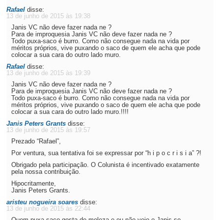
Rafael
disse:
13 de junho de 2015 às 19:38
Janis VC não deve fazer nada ne ?
Para de improquesia Janis VC não deve fazer nada ne ?
Todo puxa-saco é burro. Como não consegue nada na vida por
méritos próprios, vive puxando o saco de quem ele acha que pode
colocar a sua cara do outro lado muro.
Rafael
disse:
13 de junho de 2015 às 19:39
Janis VC não deve fazer nada ne ?
Para de improquesia Janis VC não deve fazer nada ne ?
Todo puxa-saco é burro. Como não consegue nada na vida por
méritos próprios, vive puxando o saco de quem ele acha que pode
colocar a sua cara do outro lado muro.!!!!
Janis Peters Grants
disse:
13 de junho de 2015 às 19:57
Prezado “Rafael”,
Por ventura, sua tentativa foi se expressar por “h i p o c r i s i a” ?!
Obrigado pela participação. O Colunista é incentivado exatamente
pela nossa contribuição.
Hipocritamente,
Janis Peters Grants.
aristeu nogueira soares
disse:
13 de junho de 2015 às 22:44
Quem puxa saco gosta de moleza e eu não vejo o Janis se