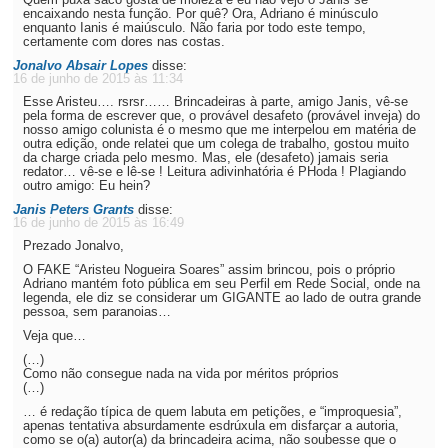
encaixando nesta função. Por quê? Ora, Adriano é minúsculo
enquanto Ianis é maiúsculo. Não faria por todo este tempo,
certamente com dores nas costas.
Jonalvo Absair Lopes
disse:
16 de junho de 2015 às 11:34
Esse Aristeu…. rsrsr…… Brincadeiras à parte, amigo Janis, vê-se
pela forma de escrever que, o provável desafeto (provável inveja) do
nosso amigo colunista é o mesmo que me interpelou em matéria de
outra edição, onde relatei que um colega de trabalho, gostou muito
da charge criada pelo mesmo. Mas, ele (desafeto) jamais seria
redator… vê-se e lê-se ! Leitura adivinhatória é PHoda ! Plagiando
outro amigo: Eu hein?
Janis Peters Grants
disse:
16 de junho de 2015 às 16:49
Prezado Jonalvo,
O FAKE “Aristeu Nogueira Soares” assim brincou, pois o próprio
Adriano mantém foto pública em seu Perfil em Rede Social, onde na
legenda, ele diz se considerar um GIGANTE ao lado de outra grande
pessoa, sem paranoias…
Veja que…
(…)
Como não consegue nada na vida por méritos próprios
(…)
… é redação típica de quem labuta em petições, e “improquesia”,
apenas tentativa absurdamente esdrúxula em disfarçar a autoria,
como se o(a) autor(a) da brincadeira acima, não soubesse que o