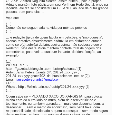
O FAKE “Aristeu Nogueira Soares” assim brincou, pois o próprio
Adriano mantém foto pública em seu Perfil em Rede Social, onde na
legenda, ele diz se considerar um GIGANTE ao lado de outra grande
pessoa, sem paranoias…
Veja que…
(…)
Como não consegue nada na vida por méritos próprios
(…)
… é redação típica de quem labuta em petições, e “improquesia”,
apenas tentativa absurdamente esdrúxula em disfarçar a autoria,
como se o(a) autor(a) da brincadeira acima, não soubesse que o
Redator Chefe desta Mídia mantém controle total da origem dos
comentários, passíveis a qualquer instante, de identificação, ao
exemplo:
(…)
WORDPRESS
http : //gazetadotriangulo .com .br/tmp/colunas/ [1]
Autor: Janis Peters Grants (IP: 201.24 .xxx.yyy ,
201-24- xxx-yyy.gnace702 .dsl.brasiltelecom .net .br [2])
Email:
janispetersgrants@gmail.com
URL :
Whois : http : //whois.arin.net/rest/ip/201.24 .xxx.yyy [3]
(…)
Quem sabe se – PUXANDO XACO DO XARGISTA, para colocar
minha cara do outro lado do muro, além de escrever lúcida e
tecnicamente, eu também aprenda a – mais que desenhar bem, a
desdenhar … sem o manto do anonimato, sem perfil fake, com
responsabilidade, direcionado a quem eu desejar – sem medo algum
de represálias, e claro, com minhas doses jurássicas de