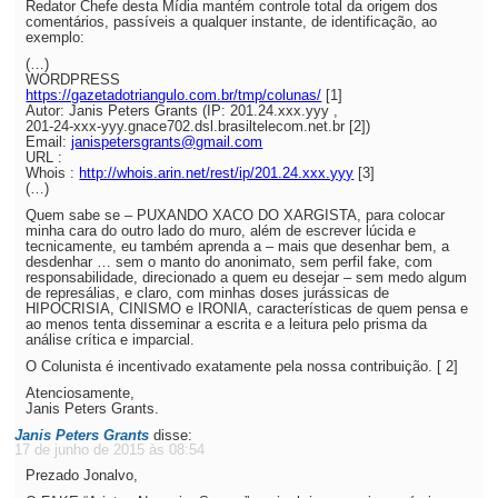
Redator Chefe desta Mídia mantém controle total da origem dos
comentários, passíveis a qualquer instante, de identificação, ao
exemplo:
(…)
WORDPRESS
https://gazetadotriangulo.com.br/tmp/colunas/
[1]
Autor: Janis Peters Grants (IP: 201.24.xxx.yyy ,
201-24-xxx-yyy.gnace702.dsl.brasiltelecom.net.br [2])
Email:
janispetersgrants@gmail.com
URL :
Whois :
http://whois.arin.net/rest/ip/201.24.xxx.yyy
[3]
(…)
Quem sabe se – PUXANDO XACO DO XARGISTA, para colocar
minha cara do outro lado do muro, além de escrever lúcida e
tecnicamente, eu também aprenda a – mais que desenhar bem, a
desdenhar … sem o manto do anonimato, sem perfil fake, com
responsabilidade, direcionado a quem eu desejar – sem medo algum
de represálias, e claro, com minhas doses jurássicas de
HIPOCRISIA, CINISMO e IRONIA, características de quem pensa e
ao menos tenta disseminar a escrita e a leitura pelo prisma da
análise crítica e imparcial.
O Colunista é incentivado exatamente pela nossa contribuição. [ 2]
Atenciosamente,
Janis Peters Grants.
Janis Peters Grants
disse:
17 de junho de 2015 às 08:54
Prezado Jonalvo,