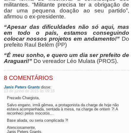
militantes. “Militante precisa ter a obrigação de
dar uma pequena doação ao seu partido”,
afirmou o ex-presidente.
“Apesar das dificuldades não só aqui, mas
em todo o país, estamos conseguindo
colocar nossos projetos em andamento!”
Do
prefeito Raul Belém (PP)
“É meu sonho, e quero um dia ser prefeito de
Araguari!”
Do vereador Léo Mulata (PROS).
8 COMENTÁRIOS
Janis Peters Grants
disse:
13 de junho de 2015 às 09:18
Prezado Chargista,
Salvo engano, irmã gêmea, a protagonista da charge de hoje não
estava acompanhada, sentada à mesa, na charge de ontem ?! A
reconheci pelos mocotós…
Base aliada, ou seria complicada ?!
Atenciosamente,
Janis Peters Grants.