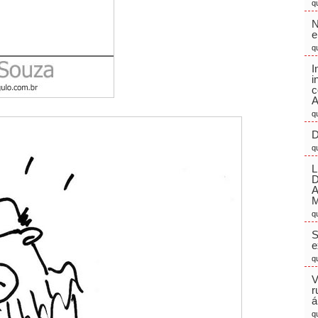
q
N
e
q
I
i
c
A
q
D
q
L
M
q
S
e
q
V
r
á
q