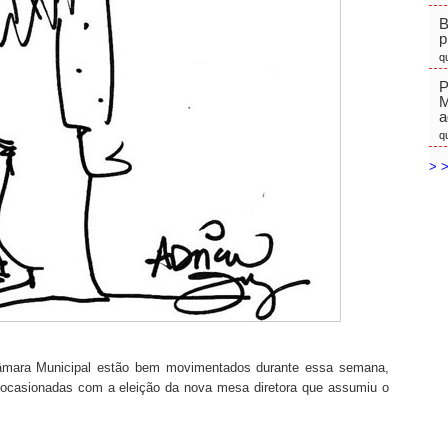
B
p
q
P
M
a
q
> >
Câmara Municipal estão bem movimentados durante essa semana,
casionadas com a eleição da nova mesa diretora que assumiu o