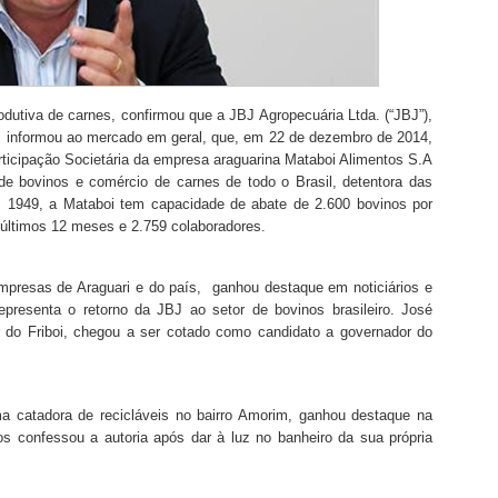
odutiva de carnes, confirmou que a JBJ Agropecuária Ltda. (“JBJ”),
,
informou ao mercado em geral, que, em 22 de dezembro de 2014,
ticipação Societária da empresa araguarina Mataboi Alimentos S.A
de bovinos e comércio de carnes de todo o Brasil, detentora das
m 1949, a Mataboi tem capacidade de abate de 2.600 bovinos por
 últimos 12 meses e 2.759 colaboradores.
mpresas de Araguari e do país, ganhou destaque em noticiários e
epresenta o retorno da JBJ ao setor de bovinos brasileiro. José
r do Friboi, chegou a ser cotado como candidato a governador do
a catadora de recicláveis no bairro Amorim, ganhou destaque na
s confessou a autoria após dar à luz no banheiro da sua própria