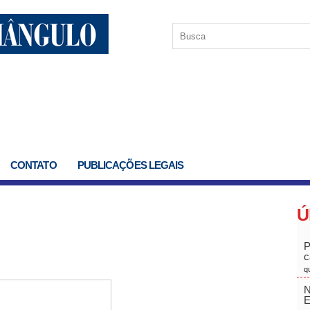
CONTATO
PUBLICAÇÕES LEGAIS
Ú
P
c
q
N
E