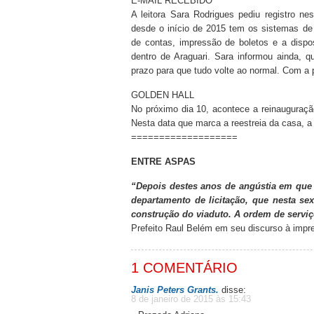
E-MAIL RECEBIDO
A leitora Sara Rodrigues pediu registro 
desde o início de 2015 tem os sistemas de 
de contas, impressão de boletos e a dispo
dentro de Araguari. Sara informou ainda,
prazo para que tudo volte ao normal. Com a
GOLDEN HALL
No próximo dia 10, acontece a reinauguraç
Nesta data que marca a reestreia da casa, a
===================
ENTRE ASPAS
“Depois destes anos de angústia em que h
departamento de licitação, que nesta s
construção do viaduto. A ordem de servi
Prefeito Raul Belém em seu discurso à impren
1 COMENTÁRIO
Janis Peters Grants.
disse:
8 de janeiro de 2015 às 15:43