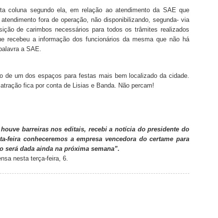
nesta coluna segundo ela, em relação ao atendimento da SAE que
atendimento fora de operação, não disponibilizando, segunda- via
sição de carimbos necessários para todos os trâmites realizados
 que recebeu a informação dos funcionários da mesma que não há
 palavra a SAE.
ão de um dos espaços para festas mais bem localizado da cidade.
 atração fica por conta de Lisias e Banda. Não percam!
ouve barreiras nos editais, recebi a notícia do presidente do
exta-feira conheceremos a empresa vencedora do certame para
ço será dada ainda na próxima semana”.
sa nesta terça-feira, 6.