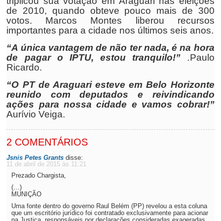
triplicou sua votação em Araguari nas eleições
de 2010, quando obteve pouco mais de 300
votos. Marcos Montes liberou recursos
importantes para a cidade nos últimos seis anos.
“A única vantagem de não ter nada, é na hora
de pagar o IPTU, estou tranquilo!”
.
Paulo
Ricardo.
“O PT de Araguari esteve em Belo Horizonte
reunido com deputados e reivindicando
ações para nossa cidade e vamos cobrar!”
Aurívio Veiga.
2 COMENTÁRIOS
Jsnis Petes Grants
disse:
11 de abril de 2015 às 11:21
Prezado Chargista,
(…)
MUNIÇÃO
Uma fonte dentro do governo Raul Belém (PP) revelou a esta coluna
que um escritório jurídico foi contratado exclusivamente para acionar
na Justiça, responsáveis por declarações consideradas exageradas