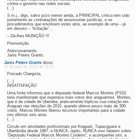
contra o governo nas redes sociais.
(…)
S.m.j., digo, salvo juízo menor ainda, a PRINCIPAL crítica tem sido
justamente as contratações de assessorias jurídicas, e os
procedimentos que envolvem estes atos, ao exemplo de uma – já
em desuso – “licitação”…
– Dá-lhes MUNIÇÃO !!!
Premonição.
Atenciosamente,
Janis Peters Grants.
Janis Peters Grants
disse:
11 de abril de 2015 às 11:51
Prezado Chargista,
(…)
INSATISFAÇÃO
Uma fonte informou que o deputado federal Marcos Montes (PSD)
teria manifestado que esperava mais votos dos araguarinos. Montes,
que é da cidade de Uberaba, praticamente triplicou sua votação em
Araguari nas eleições de 2010, quando obteve pouco mais de 300
votos. Marcos Montes liberou recursos importantes para a cidade
nos últimos seis anos.
(…)
Circulo em atividades profissionais por Araguari, Tupaciguara e
Uberlândia desde 1987, e NUNCA, repito, NUNCA ouvi falarem sobre
“Deputado Federal Marcos Montes Cordeiro”, e acompanhei sim, a