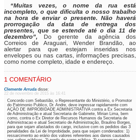
“Muitas vezes, o nome da rua está
incompleto, o que dificulta o nosso trabalho
na hora de enviar o presente. Não haverá
prorrogação da data de entrega dos
presentes, que se estende até o dia 11 de
dezembro”,
Do gerente da agência dos
Correios de Araguari, Wender Brandão, ao
alertar para que estejam inseridas nos
envelopes ou nas cartas, informações precisas,
como nome completo, idade e endereço.
1 COMENTÁRIO
Clemente Arruda
disse:
22 de novembro de 2015 às 16:41
Concordo com Sebastião, o Representante do Ministério, o Promotor
do Patrimonio Publico, Dr. Andre, deve ingressar rapidamente com
AÇÃO DE IMPROBIDADE ADMINISTRATIVA contra a Ex Secretaria
de Administração e atual Secretaria de Gabinete, Mirian Lima, bem
como, contra o Ex Diretor de Recursos Humanos da Secretaria de
Administracao e atual Secretario de Administração, Braulino Borges,
para que sejam afastados do cargo, inclusive com os pedidos das 3
penalidades da Lei de Improbidade, para que sejam condenados: 1)
ressarcimento ao erário dos valores referentes aos danos causados
aos cofres públicos, 2) perda do cargo público, 3) suspensao dos