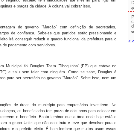
 no segundo escalão têm dificuldades até mesmo para ligar um
D
quinas e praças da cidade. A coluna vai cobrar isso.
q
P
c
d
ntagem do governo “Marcão” com definição de secretários,
q
cargos de confiança. Sabe-se que partidos estão pressionando e
eito irá conseguir reduzir o quadro funcional da prefeitura para o
> >
lha de pagamento com servidores.
 Municipal foi Douglas Tosta “Tiboquinha” (PP) que esteve no
(PTC) e saiu sem falar com ninguém. Como se sabe, Douglas é
ado para ser secretário no governo “Marcão”. Sobre isso, nem um
oações de áreas do município para empresários investirem. No
udanças, os beneficiados tem prazo de dois anos para colocar em
erecerem o benefício. Basta lembrar que a área onde hoje está o
ara o grupo Unitri que não construiu e teve que devolver para o
eadores e o prefeito eleito. É bom lembrar que muitos usam essas