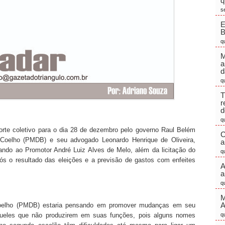
q
s
E
q
M
a
d
q
T
r
d
q
porte coletivo para o dia 28 de dezembro pelo governo Raul Belém
C
 Coelho (PMDB) e seu advogado Leonardo Henrique de Oliveira,
a
arando ao Promotor André Luiz Alves de Melo, além da licitação do
q
pós o resultado das eleições e a previsão de gastos com enfeites
A
a
q
M
 Coelho (PMDB) estaria pensando em promover mudanças em seu
queles que não produzirem em suas funções, pois alguns nomes
q