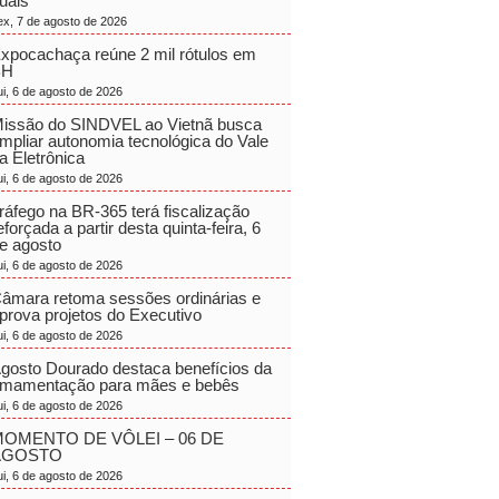
uais
ex, 7 de agosto de 2026
xpocachaça reúne 2 mil rótulos em
BH
ui, 6 de agosto de 2026
issão do SINDVEL ao Vietnã busca
mpliar autonomia tecnológica do Vale
a Eletrônica
ui, 6 de agosto de 2026
ráfego na BR-365 terá fiscalização
eforçada a partir desta quinta-feira, 6
e agosto
ui, 6 de agosto de 2026
âmara retoma sessões ordinárias e
prova projetos do Executivo
ui, 6 de agosto de 2026
gosto Dourado destaca benefícios da
mamentação para mães e bebês
ui, 6 de agosto de 2026
OMENTO DE VÔLEI – 06 DE
AGOSTO
ui, 6 de agosto de 2026