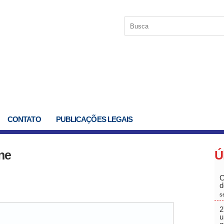
CONTATO
PUBLICAÇÕES LEGAIS
ne
Ú
C
d
s
2
u