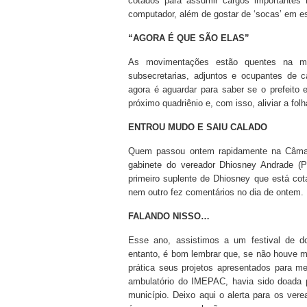
cotados para assumir cargos importantes
computador, além de gostar de ‘socas’ em es
“AGORA É QUE SÃO ELAS”
As movimentações estão quentes na mo
subsecretarias, adjuntos e ocupantes de 
agora é aguardar para saber se o prefeito el
próximo quadriênio e, com isso, aliviar a fo
ENTROU MUDO E SAIU CALADO
Quem passou ontem rapidamente na Câmara
gabinete do vereador Dhiosney Andrade 
primeiro suplente de Dhiosney que está cot
nem outro fez comentários no dia de ontem.
FALANDO NISSO…
Esse ano, assistimos a um festival de d
entanto, é bom lembrar que, se não houve m
prática seus projetos apresentados para m
ambulatório do IMEPAC, havia sido doada p
município. Deixo aqui o alerta para os ver