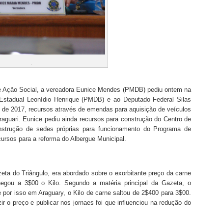
.
de Ação Social, a vereadora Eunice Mendes (PMDB) pediu ontem na
Estadual Leonídio Henrique (PMDB) e ao Deputado Federal Silas
 de 2017, recursos através de emendas para aquisição de veículos
raguari. Eunice pediu ainda recursos para construção do Centro de
nstrução de sedes próprias para funcionamento do Programa de
ecursos para a reforma do Albergue Municipal.
eta do Triângulo, era abordado sobre o exorbitante preço da carne
egou a 3$00 o Kilo. Segundo a matéria principal da Gazeta, o
e por isso em Araguary, o Kilo de carne saltou de 2$400 para 3$00.
r o preço e publicar nos jornaes foi que influenciou na redução do