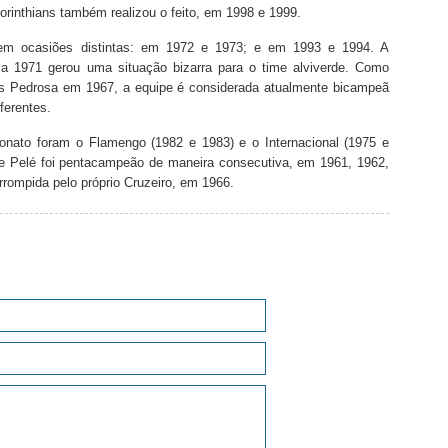
Corinthians também realizou o feito, em 1998 e 1999.
em ocasiões distintas: em 1972 e 1973; e em 1993 e 1994. A
res a 1971 gerou uma situação bizarra para o time alviverde. Como
es Pedrosa em 1967, a equipe é considerada atualmente bicampeã
ferentes.
onato foram o Flamengo (1982 e 1983) e o Internacional (1975 e
de Pelé foi pentacampeão de maneira consecutiva, em 1961, 1962,
rrompida pelo próprio Cruzeiro, em 1966.