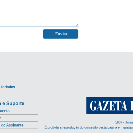
 feriados
 e Suporte
mento
o
1937 - Jorn
l do Assinante
É proibida a reprodução do conteúdo desta página em qualqu