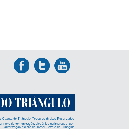
al Gazeta do Triângulo. Todos os direitos Reservados.
er meio de comunicação, eletrônico ou impresso, sem
autorização escrita do Jornal Gazeta do Triângulo.