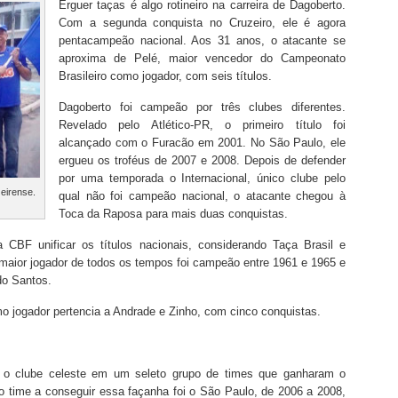
Erguer taças é algo rotineiro na carreira de Dagoberto.
Com a segunda conquista no Cruzeiro, ele é agora
pentacampeão nacional. Aos 31 anos, o atacante se
aproxima de Pelé, maior vencedor do Campeonato
Brasileiro como jogador, com seis títulos.
Dagoberto foi campeão por três clubes diferentes.
Revelado pelo Atlético-PR, o primeiro título foi
alcançado com o Furacão em 2001. No São Paulo, ele
ergueu os troféus de 2007 e 2008. Depois de defender
por uma temporada o Internacional, único clube pelo
eirense.
qual não foi campeão nacional, o atacante chegou à
Toca da Raposa para mais duas conquistas.
 CBF unificar os títulos nacionais, considerando Taça Brasil e
aior jogador de todos os tempos foi campeão entre 1961 e 1965 e
o Santos.
mo jogador pertencia a Andrade e Zinho, com cinco conquistas.
ou o clube celeste em um seleto grupo de times que ganharam o
mo time a conseguir essa façanha foi o São Paulo, de 2006 a 2008,