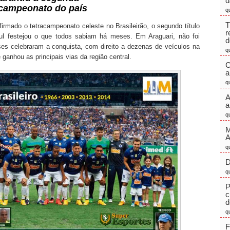
d
 campeonato do país
q
T
mado o tetracampeonato celeste no Brasileirão, o segundo título
r
ul festejou o que todos sabiam há meses. Em Araguari, não foi
d
nses celebraram a conquista, com direito a dezenas de veículos na
q
 ganhou as principais vias da região central.
C
a
q
A
a
q
M
q
D
q
P
c
d
q
F