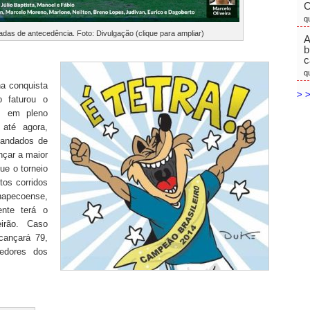
C
q
adas de antecedência. Foto: Divulgação (clique para ampliar)
A
b
c
q
na conquista
> >
o faturou o
a, em pleno
até agora,
mandados de
nçar a maior
e o torneio
tos corridos
Chapecoense,
ente terá o
irão. Caso
cançará 79,
edores dos