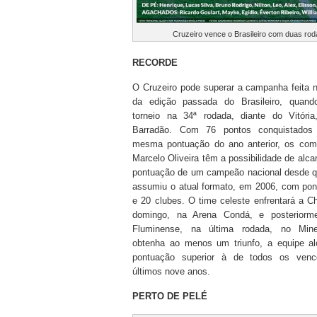
Cruzeiro vence o Brasileiro com duas rod
RECORDE
O Cruzeiro pode superar a campanha feita 
da edição passada do Brasileiro, quand
torneio na 34ª rodada, diante do Vitóri
Barradão. Com 76 pontos conquistados 
mesma pontuação do ano anterior, os co
Marcelo Oliveira têm a possibilidade de alca
pontuação de um campeão nacional desde qu
assumiu o atual formato, em 2006, com pon
e 20 clubes. O time celeste enfrentará a 
domingo, na Arena Condá, e posteriorm
Fluminense, na última rodada, no Mine
obtenha ao menos um triunfo, a equipe al
pontuação superior à de todos os venc
últimos nove anos.
PERTO DE PELÉ