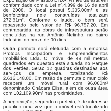
Exportação de Plástico LTDA. A medida está em
conformidade com a Lei nº.4.399 de 16 de abril
de 2008. O local possui 5.335,00m² e as
benfeitorias nele construídas totalizam
272,81m². Conforme o laudo, o bem será
repassado pelo valor de R$ 96.757,20. Em
contrapartida, as obras de infraestrutura serão
concluídas na rua Antônio Netinho, no bairro
Industrial no prazo de 90 dias.
Outra permuta será efetuada com a empresa
Protops Incorpadora e Empreendimentos
Imobiliários Ltda. O imóvel de 48 mil metros
quadrados em questão está situada no Parque
dos Verdes. Serão 12 quadras destinadas aos
serviços da empresa, totalizando R$
2.616.148,00. Em razão da permuta o município
receberá um imóvel rural com 96.060m²
denominado Chácara Elisa, além de outra área
com 102.109,90m² nas proximidades.
A negociação, segundo o prefeito, é de interesse
puúblico uma vez que o imóvel está localizado