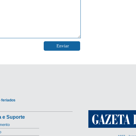
 feriados
 e Suporte
mento
o