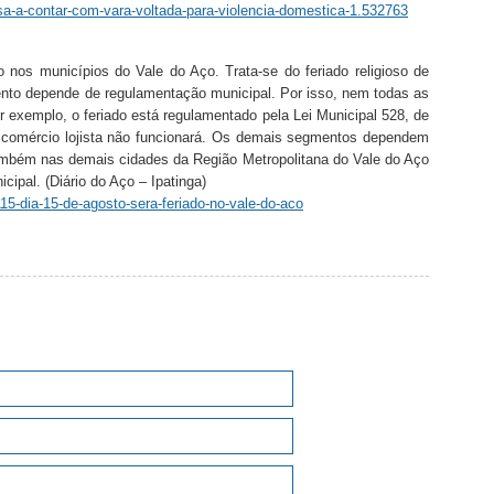
ssa-a-contar-com-vara-voltada-para-violencia-domestica-1.532763
do nos municípios do Vale do Aço. Trata-se do feriado religioso de
to depende de regulamentação municipal. Por isso, nem todas as
 exemplo, o feriado está regulamentado pela Lei Municipal 528, de
 comércio lojista não funcionará. Os demais segmentos dependem
ambém nas demais cidades da Região Metropolitana do Vale do Aço
cipal. (Diário do Aço – Ipatinga)
15-dia-15-de-agosto-sera-feriado-no-vale-do-aco