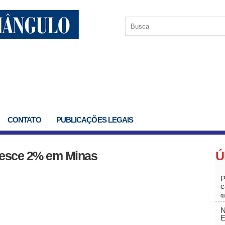
CONTATO
PUBLICAÇÕES LEGAIS
cresce 2% em Minas
Ú
P
c
q
N
E