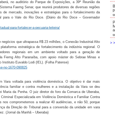
eceberá, no auditório do Parque de Exposições, a 39ª Reunião da
B
Sistema Faemg Senar, que reunirá produtores de diversas regiões
p
as de mercado, inovações e estratégias para o fortalecimento da
q
l para o Vale do Rio Doce. (Diário do Rio Doce – Governador
P
M
adual-para-fortalecer-a-pecuaria-leiteira/
a
q
 negócios que ultrapassa R$ 23 milhões, o Conexão Industrial Alto
> >
ataforma estratégica de fortalecimento da indústria regional. O
cedores regionais em um ambiente voltado para a geração de
oi da Fiemg Alto Paranaíba, com apoio máster do Sebrae Minas e
o Instituto Euvaldo Lodi (IEL). (Folha Patense)
nse-no-1670-090825
Vara voltada para violência doméstica. O objetivo é dar mais
ência familiar e contra mulheres e a instalação da Vara se deu
 Maria da Penha. O juiz diretor do foro da Comarca de Uberaba,
a Criminal Especializada em Violência Doméstica e Familiar Contra
ós nos comprometemos a realizar 40 audiências, e não 50, porque
ença da Direção do Tribunal para a conversão da unidade em vara
nez. (Jornal da Manhã – Uberaba)