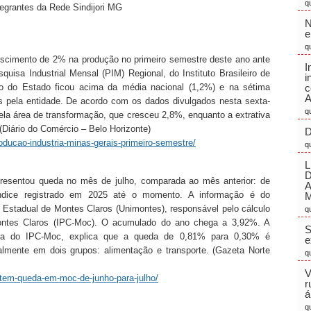
q
ntegrantes da Rede Sindijori MG
N
e
q
rescimento de 2% na produção no primeiro semestre deste ano ante
I
uisa Industrial Mensal (PIM) Regional, do Instituto Brasileiro de
i
ado do Estado ficou acima da média nacional (1,2%) e na sétima
c
A
s pela entidade. De acordo com os dados divulgados nesta sexta-
q
pela área de transformação, que cresceu 2,8%, enquanto a extrativa
(Diário do Comércio – Belo Horizonte)
D
oducao-industria-minas-gerais-primeiro-semestre/
q
L
resentou queda no mês de julho, comparada ao mês anterior: de
ndice registrado em 2025 até o momento. A informação é do
M
Estadual de Montes Claros (Unimontes), responsável pelo cálculo
q
ontes Claros (IPC-Moc). O acumulado do ano chega a 3,92%. A
S
ora do IPC-Moc, explica que a queda de 0,81% para 0,30% é
e
almente em dois grupos: alimentação e transporte. (Gazeta Norte
q
V
-tem-queda-em-moc-de-junho-para-julho/
r
á
q