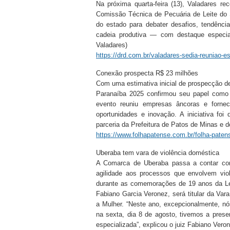
Na próxima quarta-feira (13), Valadares r
Comissão Técnica de Pecuária de Leite do 
do estado para debater desafios, tendênci
cadeia produtiva — com destaque especia
Valadares)
https://drd.com.br/valadares-sedia-reuniao-est
Conexão prospecta R$ 23 milhões
Com uma estimativa inicial de prospecção de
Paranaíba 2025 confirmou seu papel como pl
evento reuniu empresas âncoras e forne
oportunidades e inovação. A iniciativa f
parceria da Prefeitura de Patos de Minas e d
https://www.folhapatense.com.br/folha-pate
Uberaba tem vara de violência doméstica
A Comarca de Uberaba passa a contar com 
agilidade aos processos que envolvem viol
durante as comemorações de 19 anos da Lei
Fabiano Garcia Veronez, será titular da Var
a Mulher. “Neste ano, excepcionalmente, n
na sexta, dia 8 de agosto, tivemos a pres
especializada”, explicou o juiz Fabiano Vero