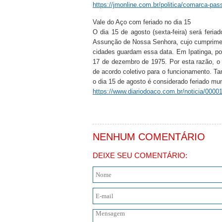
https://jmonline.com.br/politica/comarca-pa
Vale do Aço com feriado no dia 15
O dia 15 de agosto (sexta-feira) será feria
Assunção de Nossa Senhora, cujo cumprimen
cidades guardam essa data. Em Ipatinga, por
17 de dezembro de 1975. Por esta razão, o
de acordo coletivo para o funcionamento. T
o dia 15 de agosto é considerado feriado muni
https://www.diariodoaco.com.br/noticia/00001
NENHUM COMENTÁRIO
DEIXE SEU COMENTÁRIO: