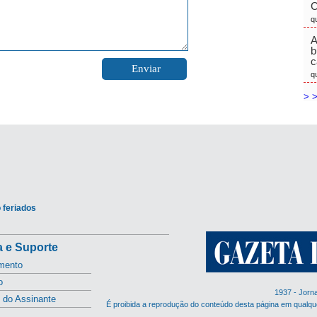
C
q
A
b
c
q
> >
 feriados
 e Suporte
mento
o
1937 - Jorn
l do Assinante
É proibida a reprodução do conteúdo desta página em qualqu