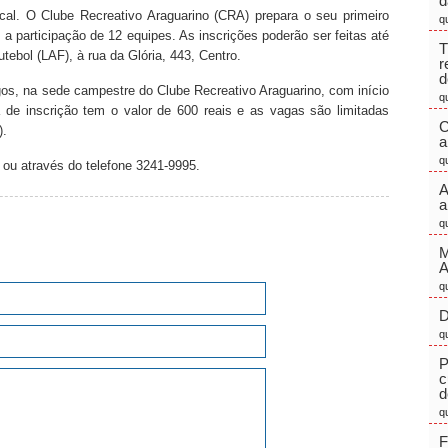
d
al. O Clube Recreativo Araguarino (CRA) prepara o seu primeiro
q
 participação de 12 equipes. As inscrições poderão ser feitas até
T
tebol (LAF), à rua da Glória, 443, Centro.
r
d
s, na sede campestre do Clube Recreativo Araguarino, com início
q
 de inscrição tem o valor de 600 reais e as vagas são limitadas
C
).
a
q
ou através do telefone 3241-9995.
A
a
q
M
q
D
q
P
c
d
q
F