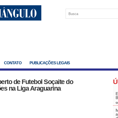
CONTATO
PUBLICAÇÕES LEGAIS
rto de Futebol Soçaite do
Ú
ções na Liga Araguarina
E
q
M
a