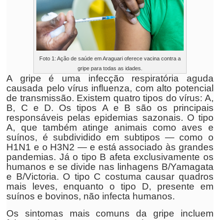
Foto 1: Ação de saúde em Araguari oferece vacina contra a
gripe para todas as idades.
A gripe é uma infecção respiratória aguda
causada pelo vírus influenza, com alto potencial
de transmissão. Existem quatro tipos do vírus: A,
B, C e D. Os tipos A e B são os principais
responsáveis pelas epidemias sazonais. O tipo
A, que também atinge animais como aves e
suínos, é subdividido em subtipos — como o
H1N1 e o H3N2 — e está associado às grandes
pandemias. Já o tipo B afeta exclusivamente os
humanos e se divide nas linhagens B/Yamagata
e B/Victoria. O tipo C costuma causar quadros
mais leves, enquanto o tipo D, presente em
suínos e bovinos, não infecta humanos.
Os sintomas mais comuns da gripe incluem