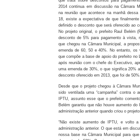
que trata sobre descontos para pagamen
2014 continua em discussão na Câmara Mu
na reunião que acontece na manhã dessa te
18, existe a expectativa de que finalmente
definido o desconto que será oferecido ao co
No projeto original, o prefeito Raul Belém 
desconto de 5% para pagamento à vista,
que chegou na Câmara Municipal, a propos
emenda de 60, 50 e 40%. No entanto, os 
que compõe a base de apoio do prefeito no L
após reunião com o chefe do Executivo, ap
uma emenda de 30%, o que significa 20% 
desconto oferecido em 2013, que foi de 50%
Desde que o projeto chegou à Câmara Muni
sido ventilada uma “campanha” contra o 
IPTU, assunto esse que o prefeito coment
Belém garantiu que não houve aumento do 
administração anterior quando criou o projet
“Não existe aumento de IPTU, e volto a
administração anterior. O que está em dis
nossa base na Câmara Municipal para que