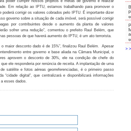
ra poder cumprir nossos projetos e metas de governo e realizar
ade. Em relação ao IPTU, estamos trabalhando para promover o
B
p
e poderá corrigir os valores cobrados pelo IPTU. É importante dizer
q
so governo sobre a situação de cada imóvel, será possível corrigir
agas por contribuintes desde o aumento da planta de valores
P
M
derão sofrer uma redução”, comentou o prefeito Raul Belém, que
a
mas pessoas de que haverá aumento do IPTU, é um ato terrorista.
q
, o maior desconto dado é de 15%”, finalizou Raul Belém. Apesar
> >
ntendimento entre governo e base aliada na Câmara Municipal, o
dores aprovem o desconto de 30%, ele na condição de chefe do
 que ele responderia por renúncia de receita. A implantação de uma
e satélite e fotos aéreas georreferenciadas, é o primeiro passo
 “cidade digital”, que centralizará e disponibilizará informações
 a esses dados.