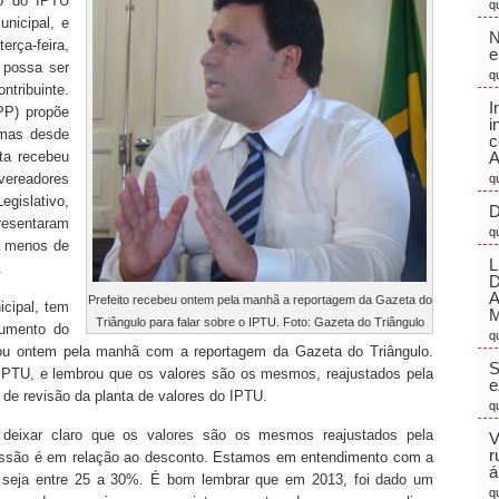
to do IPTU
q
nicipal, e
N
rça-feira,
e
 possa ser
q
ntribuinte.
I
(PP) propõe
i
 mas desde
c
ta recebeu
A
vereadores
q
egislativo,
D
resentaram
q
a menos de
L
.
Prefeito recebeu ontem pela manhã a reportagem da Gazeta do
cipal, tem
M
Triângulo para falar sobre o IPTU. Foto: Gazeta do Triângulo
aumento do
q
ou ontem pela manhã com a reportagem da Gazeta do Triângulo.
S
IPTU, e lembrou que os valores são os mesmos, reajustados pela
e
o de revisão da planta de valores do IPTU.
q
 deixar claro que os valores são os mesmos reajustados pela
V
r
cussão é em relação ao desconto. Estamos em entendimento com a
á
 seja entre 25 a 30%. É bom lembrar que em 2013, foi dado um
q