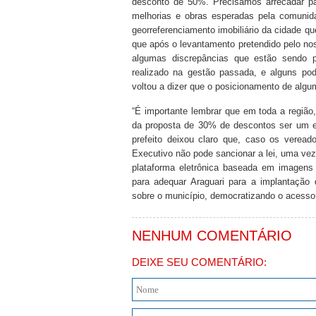
desconto de 50%. Precisamos arrecadar pa
melhorias e obras esperadas pela comunid
georreferenciamento imobiliário da cidade qu
que após o levantamento pretendido pelo nos
algumas discrepâncias que estão sendo p
realizado na gestão passada, e alguns po
voltou a dizer que o posicionamento de algu
“É importante lembrar que em toda a região
da proposta de 30% de descontos ser um e
prefeito deixou claro que, caso os verea
Executivo não pode sancionar a lei, uma vez
plataforma eletrônica baseada em imagens d
para adequar Araguari para a implantação da
sobre o município, democratizando o acesso
NENHUM COMENTÁRIO
DEIXE SEU COMENTÁRIO: