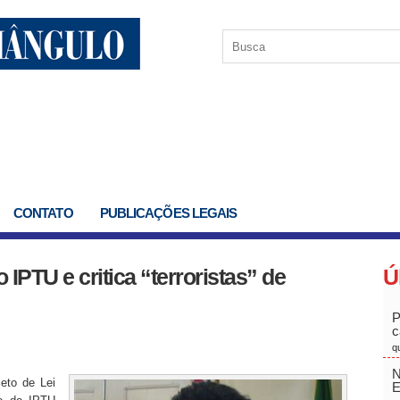
CONTATO
PUBLICAÇÕES LEGAIS
IPTU e critica “terroristas” de
Ú
P
c
q
N
to de Lei
E