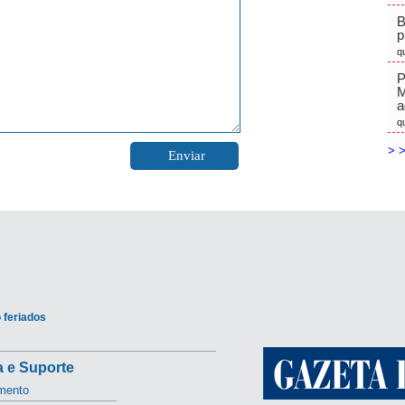
B
p
q
P
M
a
q
> >
 feriados
 e Suporte
mento