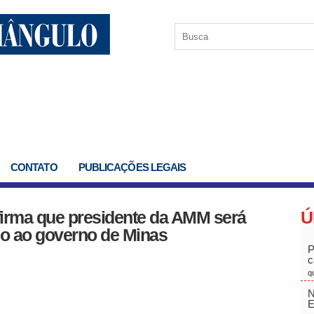
CONTATO
PUBLICAÇÕES LEGAIS
afirma que presidente da AMM será
Ú
nho ao governo de Minas
P
c
q
N
E