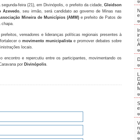
q
a segunda-feira (21), em Divinópolis, o prefeito da cidade,
Gleidson
N
ho Azevedo
, seu irmão, será candidato ao governo de Minas nas
e
Associação Mineira de Municípios (AMM)
e prefeito de Patos de
q
a chapa.
I
prefeitos, vereadores e lideranças políticas regionais presentes à
i
c
fortalecer o
movimento municipalista
e promover debates sobre
A
inistrações locais.
q
o encontro e repercutiu entre os participantes, movimentando os
D
 Caravana por
Divinópolis
.
q
L
M
q
S
e
q
V
r
á
q