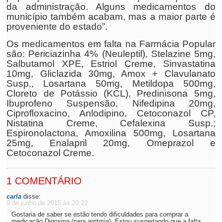
da administração. Alguns medicamentos do
município também acabam, mas a maior parte é
proveniente do estado”.
Os medicamentos em falta na Farmácia Popular
são: Periciazinha 4% (Neuleptil), Stelazine 5mg,
Salbutamol XPE, Estriol Creme, Sinvastatina
10mg, Gliclazida 30mg, Amox + Clavulanato
Susp., Losartana 50mg, Metildopa 500mg,
Cloreto de Potássio (KCL), Predinisona 5mg,
Ibuprofeno Suspensão, Nifedipina 20mg,
Ciprofloxacino, Anlodipino, Cetoconazol CP,
Nistatina Creme, Cefalexina Susp.;
Espironolactona, Amoxilina 500mg, Losartana
25mg, Enalapril 20mg, Omeprazol e
Cetoconazol Creme.
1 COMENTÁRIO
carla
disse:
9 de junho de 2015 às 20:22
Gostaria de saber se estão tendo dificuldades para comprar a
medicação Digoxina (para arritmia). Estou suspeitando que a falta