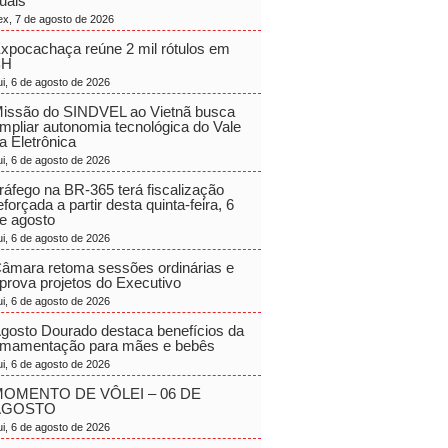
uais
ex, 7 de agosto de 2026
xpocachaça reúne 2 mil rótulos em
BH
ui, 6 de agosto de 2026
issão do SINDVEL ao Vietnã busca
mpliar autonomia tecnológica do Vale
a Eletrônica
ui, 6 de agosto de 2026
ráfego na BR-365 terá fiscalização
eforçada a partir desta quinta-feira, 6
e agosto
ui, 6 de agosto de 2026
âmara retoma sessões ordinárias e
prova projetos do Executivo
ui, 6 de agosto de 2026
gosto Dourado destaca benefícios da
mamentação para mães e bebês
ui, 6 de agosto de 2026
OMENTO DE VÔLEI – 06 DE
AGOSTO
ui, 6 de agosto de 2026