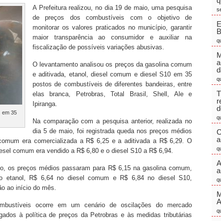
q
A Prefeitura realizou, no dia 19 de maio, uma pesquisa
s
de preços dos combustíveis com o objetivo de
E
monitorar os valores praticados no município, garantir
maior transparência ao consumidor e auxiliar na
q
fiscalização de possíveis variações abusivas.
M
a
O levantamento analisou os preços da gasolina comum
d
e aditivada, etanol, diesel comum e diesel S10 em 35
q
postos de combustíveis de diferentes bandeiras, entre
T
elas branca, Petrobras, Total Brasil, Shell, Ale e
r
Ipiranga.
d
s em 35
q
Na comparação com a pesquisa anterior, realizada no
dia 5 de maio, foi registrada queda nos preços médios
C
a
 comum era comercializada a R$ 6,25 e a aditivada a R$ 6,29. O
q
iesel comum era vendido a R$ 6,80 e o diesel S10 a R$ 6,94.
A
io, os preços médios passaram para R$ 6,15 na gasolina comum,
a
no etanol, R$ 6,64 no diesel comum e R$ 6,84 no diesel S10,
q
o ao início do mês.
M
ombustíveis ocorre em um cenário de oscilações do mercado
q
ligados à política de preços da Petrobras e às medidas tributárias