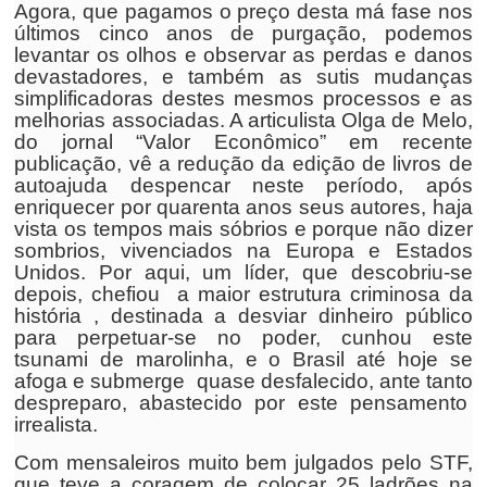
Agora, que pagamos o preço desta má fase nos
últimos cinco anos de purgação, podemos
levantar os olhos e observar as perdas e danos
devastadores, e também as sutis mudanças
simplificadoras destes mesmos processos e as
melhorias associadas. A articulista Olga de Melo,
do jornal “Valor Econômico” em recente
publicação, vê a redução da edição de livros de
autoajuda despencar neste período, após
enriquecer por quarenta anos seus autores, haja
vista os tempos mais sóbrios e porque não dizer
sombrios, vivenciados na Europa e Estados
Unidos. Por aqui, um líder, que descobriu-se
depois, chefiou a maior estrutura criminosa da
história , destinada a desviar dinheiro público
para perpetuar-se no poder, cunhou este
tsunami de marolinha, e o Brasil até hoje se
afoga e submerge quase desfalecido, ante tanto
despreparo, abastecido por este pensamento
irrealista.
Com mensaleiros muito bem julgados pelo STF,
que teve a coragem de colocar 25 ladrões na