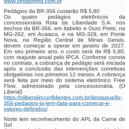
www.sindijorimg.com.br
Pedágios da BR-356 custarão R$ 5,80
Os quatro pedágios eletrônicos da
concessionária Rota da Liberdade S.A. nos
trechos da BR-356, em Itabirito e Ouro Preto, na
MG-262, em Acaiaca, e na MG-329, em Ponte
Nova, na Região Central de Minas Gerais,
devem começar a operar em janeiro de 2027.
Em seu primeiro ano, o custo será de R$ 5,80,
com reajuste anual pelo IPCA. Conforme consta
no contrato, a cobrança de pedágio será iniciada
após a conclusão das intervenções corretivas
obrigatórias nos primeiros 12 meses. A cobrança
será feita por meio do sistema eletrônico Free
Flow, administrado pela concessionária. (O
Liberal)
https://oliberalinconfidentes.com.br/destaque/br-
356-pedagios-ja-tem-data-para-comecar-e-
valores-definidos/
Norte tem reconhecimento do APL da Carne de
Sol