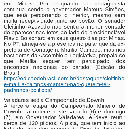
em Minas. Por enquanto, o protagonista
continua sendo o governador Mateus Simões,
que está percorrendo o interior, mesmo sem
muita receptividade junto ao povão. O senador
Cleitinho Azevedo não sentiu a menor vontade
de aparecer nas fotos ao lado do presidenciável
Flávio Bolsonaro em seus quatro dias por Minas.
No PT, almeja-se a presença no palanque da ex-
prefeita de Contagem, Marília Campos, mas nos
bastidores da Assembleia Legislativa, propala-se
que Marília sequer tem participado dos
encontros nacionais do partido. (Edição do
Brasil)
https://edicaodobrasil.com.br/destaques/cleitinho-
e-marilia-campos-mantem-nao-querem-ter-
padrinhos-politicos/
Valadares sedia Campeonato de Downhill
A terceira etapa do Campeonato Mineiro de
Downhill acontece neste sábado (6) e domingo
(7), em Governador Valadares, e deve reunir
cerca de 130 pilotos. A pista, que tem início ao
lado de uma das rampas do Pico da Ibituruna,