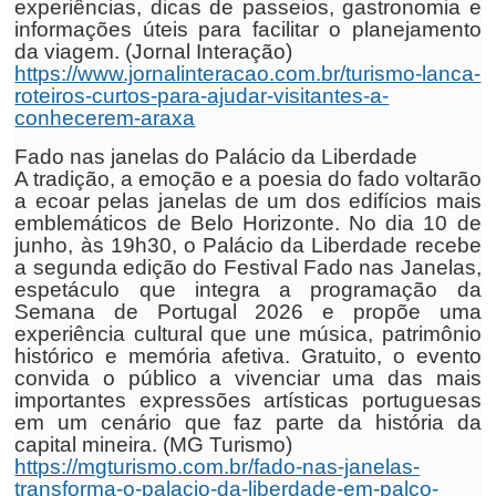
experiências, dicas de passeios, gastronomia e
informações úteis para facilitar o planejamento
da viagem. (Jornal Interação)
https://www.jornalinteracao.com.br/turismo-lanca-
roteiros-curtos-para-ajudar-visitantes-a-
conhecerem-araxa
Fado nas janelas do Palácio da Liberdade
A tradição, a emoção e a poesia do fado voltarão
a ecoar pelas janelas de um dos edifícios mais
emblemáticos de Belo Horizonte. No dia 10 de
junho, às 19h30, o Palácio da Liberdade recebe
a segunda edição do Festival Fado nas Janelas,
espetáculo que integra a programação da
Semana de Portugal 2026 e propõe uma
experiência cultural que une música, patrimônio
histórico e memória afetiva. Gratuito, o evento
convida o público a vivenciar uma das mais
importantes expressões artísticas portuguesas
em um cenário que faz parte da história da
capital mineira. (MG Turismo)
https://mgturismo.com.br/fado-nas-janelas-
transforma-o-palacio-da-liberdade-em-palco-