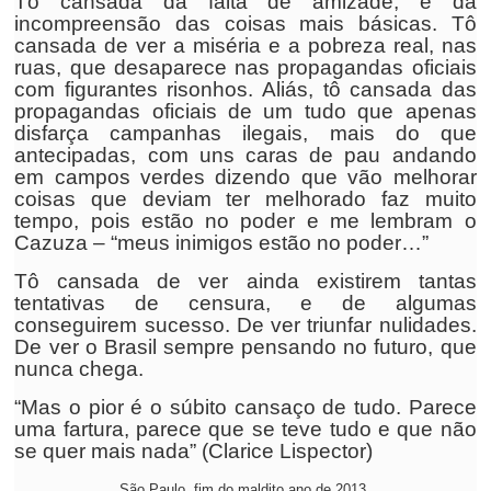
Tô cansada da falta de amizade, e da
incompreensão das coisas mais básicas. Tô
cansada de ver a miséria e a pobreza real, nas
ruas, que desaparece nas propagandas oficiais
com figurantes risonhos. Aliás, tô cansada das
propagandas oficiais de um tudo que apenas
disfarça campanhas ilegais, mais do que
antecipadas, com uns caras de pau andando
em campos verdes dizendo que vão melhorar
coisas que deviam ter melhorado faz muito
tempo, pois estão no poder e me lembram o
Cazuza – “meus inimigos estão no poder…”
Tô cansada de ver ainda existirem tantas
tentativas de censura, e de algumas
conseguirem sucesso. De ver triunfar nulidades.
De ver o Brasil sempre pensando no futuro, que
nunca chega.
“Mas o pior é o súbito cansaço de tudo. Parece
uma fartura, parece que se teve tudo e que não
se quer mais nada” (Clarice Lispector)
São Paulo, fim do maldito ano de 2013.