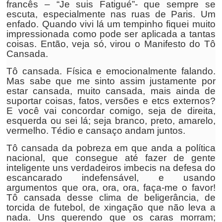
francês – “Je suis Fatigué”- que sempre se
escuta, especialmente nas ruas de Paris. Um
enfado. Quando vivi lá um tempinho fiquei muito
impressionada como pode ser aplicada a tantas
coisas. Então, veja só, virou o Manifesto do Tô
Cansada.
Tô cansada. Física e emocionalmente falando.
Mas sabe que me sinto assim justamente por
estar cansada, muito cansada, mais ainda de
suportar coisas, fatos, versões e etcs externos?
E você vai concordar comigo, seja de direita,
esquerda ou sei lá; seja branco, preto, amarelo,
vermelho. Tédio e cansaço andam juntos.
Tô cansada da pobreza em que anda a política
nacional, que consegue até fazer de gente
inteligente uns verdadeiros imbecis na defesa do
escancarado indefensável, e usando
argumentos que ora, ora, ora, faça-me o favor!
Tô cansada desse clima de beligerância, de
torcida de futebol, de xingação que não leva a
nada. Uns querendo que os caras morram;