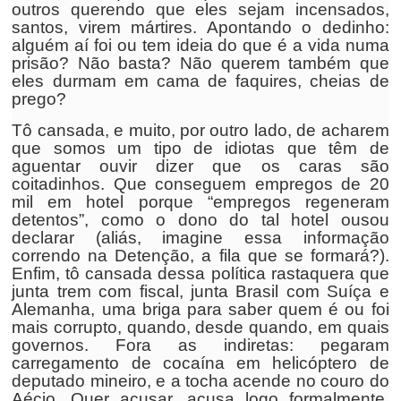
outros querendo que eles sejam incensados,
santos, virem mártires. Apontando o dedinho:
alguém aí foi ou tem ideia do que é a vida numa
prisão? Não basta? Não querem também que
eles durmam em cama de faquires, cheias de
prego?
Tô cansada, e muito, por outro lado, de acharem
que somos um tipo de idiotas que têm de
aguentar ouvir dizer que os caras são
coitadinhos. Que conseguem empregos de 20
mil em hotel porque “empregos regeneram
detentos”, como o dono do tal hotel ousou
declarar (aliás, imagine essa informação
correndo na Detenção, a fila que se formará?).
Enfim, tô cansada dessa política rastaquera que
junta trem com fiscal, junta Brasil com Suíça e
Alemanha, uma briga para saber quem é ou foi
mais corrupto, quando, desde quando, em quais
governos. Fora as indiretas: pegaram
carregamento de cocaína em helicóptero de
deputado mineiro, e a tocha acende no couro do
Aécio. Quer acusar, acusa logo formalmente.