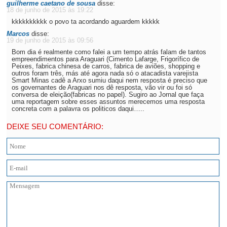
guilherme caetano de sousa
disse:
18 de junho de 2015 às 19:22
kkkkkkkkkk o povo ta acordando aguardem kkkkk
Marcos
disse:
19 de junho de 2015 às 09:56
Bom dia é realmente como falei a um tempo atrás falam de tantos
empreendimentos para Araguari (Cimento Lafarge, Frigorífico de
Peixes, fabrica chinesa de carros, fabrica de aviões, shopping e
outros foram três, más até agora nada só o atacadista varejista
Smart Minas cadê a Arxo sumiu daqui nem resposta é preciso que
os governantes de Araguari nos dê resposta, vão vir ou foi só
conversa de eleição(fabricas no papel). Sugiro ao Jornal que faça
uma reportagem sobre esses assuntos merecemos uma resposta
concreta com a palavra os politicos daqui…..
DEIXE SEU COMENTÁRIO: