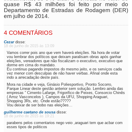
quase R$ 43 milhões foi feito por meio do
Departamento de Estradas de Rodagem (DER)
em julho de 2014.
4 COMENTÁRIOS
Cezar
disse:
18 de junho de 2015 às 13:09
Vamos correr pois ano que vem haverá eleições. Na hora de votar
vou lembrar dos políticos que deixam paralisam obras após ganhar
eleições, vereadores que não fiscalizam o executivo, executivo que
dorme em cima do mandato.
Eu continuo pagando impostos do mesmo jeito, e os serviços cada
vez menor com desculpas de não haver verbas. Afinal onde esta
indo a arrecadação deste país.
Mora na cidade e veja, Ginásio Poliesportivo, Pronto Socorro,
Parque Linear deste gestão anterior sem solução. Lembro ainda das
empresas ” Cimento Lafarge, Frigorifico de Peixes, Consorcio Chinês
( Arroz Vasconcelos ), Campos da UFU, Shopping Araguari,
Shopping 3Rs, etc. Onde estão?????
Vou deixar de ser bobo nas eleições…
guilherme caetano de sousa
disse:
18 de junho de 2015 às 19:21
parabens pelos comentarios nego veio ,araguari tem que acbar com
esses tipos de politicos