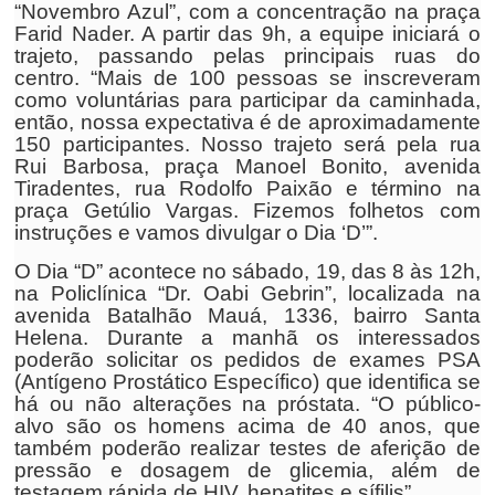
“Novembro Azul”, com a concentração na praça
Farid Nader. A partir das 9h, a equipe iniciará o
trajeto, passando pelas principais ruas do
centro. “Mais de 100 pessoas se inscreveram
como voluntárias para participar da caminhada,
então, nossa expectativa é de aproximadamente
150 participantes. Nosso trajeto será pela rua
Rui Barbosa, praça Manoel Bonito, avenida
Tiradentes, rua Rodolfo Paixão e término na
praça Getúlio Vargas. Fizemos folhetos com
instruções e vamos divulgar o Dia ‘D’”.
O Dia “D” acontece no sábado, 19, das 8 às 12h,
na Policlínica “Dr. Oabi Gebrin”, localizada na
avenida Batalhão Mauá, 1336, bairro Santa
Helena. Durante a manhã os interessados
poderão solicitar os pedidos de exames PSA
(Antígeno Prostático Específico) que identifica se
há ou não alterações na próstata. “O público-
alvo são os homens acima de 40 anos, que
também poderão realizar testes de aferição de
pressão e dosagem de glicemia, além de
testagem rápida de HIV, hepatites e sífilis”.