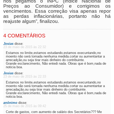
nós pegamos o INPC (Índice Nacional de
Preços ao Consumidor) e corrigimos os
vencimentos. Essa correção visa apenas repor
as perdas inflacionárias, portanto não há
reajuste algum”, finalizou.
4 COMENTÁRIOS
Josias
disse:
23 de maio de 2015 às 22:32
Estamos no limite,estamos estudando,estamos execuntando,no
moento não será tomada nenhuma medida.cortar ou aumentantar a
arrecadção,ou seja tirar mais dinheiro do contribuinte.
Grande esclarecimento, Não entedi nada. Obras que é bom,nada de
noticia boa.
Josias
disse:
23 de maio de 2015 às 22:33
Estamos no limite,estamos estudando,estamos execuntando,no
moento não será tomada nenhuma medida.cortar ou aumentantar a
arrecadação,ou seja tirar mais dinheiro do contribuinte.
Grande esclarecimento, Não entedi nada. Obras que é bom,nada de
noticia boa.
anônimo
disse:
25 de maio de 2015 às 09:42
Corte de gastos, com aumento de salário dos Secretários??? Me