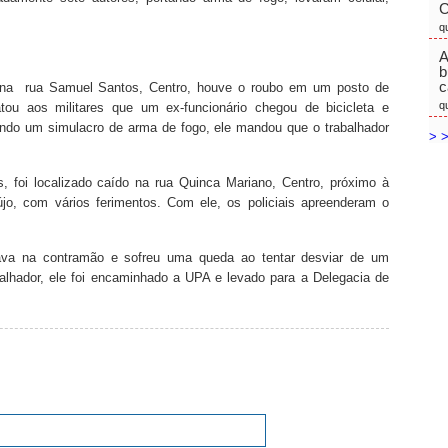
C
q
A
b
c
 na rua Samuel Santos, Centro, houve o roubo em um posto de
q
atou aos militares que um ex-funcionário chegou de bicicleta e
ando um simulacro de arma de fogo, ele mandou que o trabalhador
> >
, foi localizado caído na rua Quinca Mariano, Centro, próximo à
újo, com vários ferimentos. Com ele, os policiais apreenderam o
ava na contramão e sofreu uma queda ao tentar desviar de um
alhador, ele foi encaminhado a UPA e levado para a Delegacia de