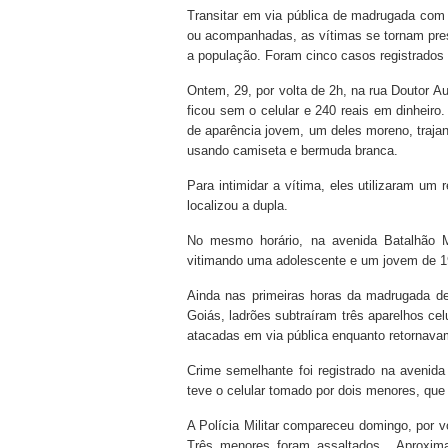
Transitar em via pública de madrugada com 
ou acompanhadas, as vítimas se tornam pres
a população. Foram cinco casos registrados 
Ontem, 29, por volta de 2h, na rua Doutor A
ficou sem o celular e 240 reais em dinheiro
de aparência jovem, um deles moreno, traja
usando camiseta e bermuda branca.
Para intimidar a vítima, eles utilizaram u
localizou a dupla.
No mesmo horário, na avenida Batalhão Ma
vitimando uma adolescente e um jovem de 19 
Ainda nas primeiras horas da madrugada des
Goiás, ladrões subtraíram três aparelhos cel
atacadas em via pública enquanto retornava
Crime semelhante foi registrado na avenid
teve o celular tomado por dois menores, qu
A Polícia Militar compareceu domingo, por v
Três menores foram assaltados. Aproximad