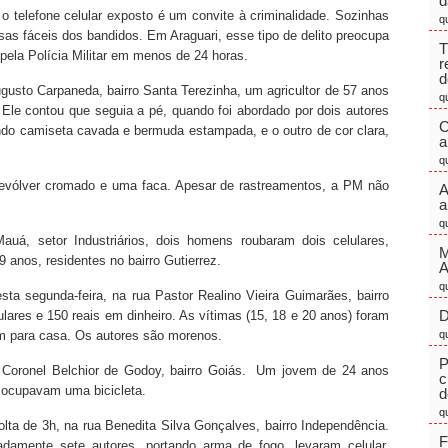
d
o telefone celular exposto é um convite à criminalidade. Sozinhas
q
as fáceis dos bandidos. Em Araguari, esse tipo de delito preocupa
T
pela Polícia Militar em menos de 24 horas.
r
d
ugusto Carpaneda, bairro Santa Terezinha, um agricultor de 57 anos
q
. Ele contou que seguia a pé, quando foi abordado por dois autores
C
ndo camiseta cavada e bermuda estampada, e o outro de cor clara,
a
q
m revólver cromado e uma faca. Apesar de rastreamentos, a PM não
A
a
q
uá, setor Industriários, dois homens roubaram dois celulares,
M
anos, residentes no bairro Gutierrez.
q
ta segunda-feira, na rua Pastor Realino Vieira Guimarães, bairro
D
ulares e 150 reais em dinheiro. As vítimas (15, 18 e 20 anos) foram
m para casa. Os autores são morenos.
q
P
a Coronel Belchior de Godoy, bairro Goiás. Um jovem de 24 anos
c
e ocupavam uma bicicleta.
d
q
olta de 3h, na rua Benedita Silva Gonçalves, bairro Independência.
F
amente sete autores, portando arma de fogo, levaram celular,