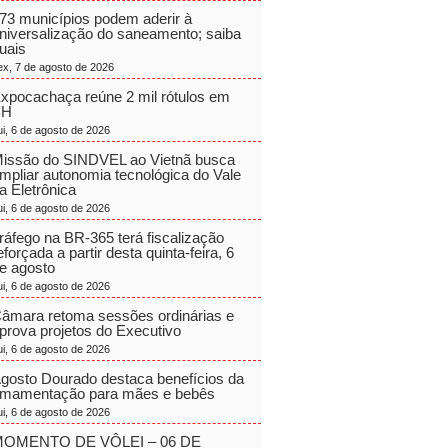
73 municípios podem aderir à
niversalização do saneamento; saiba
uais
ex, 7 de agosto de 2026
xpocachaça reúne 2 mil rótulos em
BH
ui, 6 de agosto de 2026
issão do SINDVEL ao Vietnã busca
mpliar autonomia tecnológica do Vale
a Eletrônica
ui, 6 de agosto de 2026
ráfego na BR-365 terá fiscalização
eforçada a partir desta quinta-feira, 6
e agosto
ui, 6 de agosto de 2026
âmara retoma sessões ordinárias e
prova projetos do Executivo
ui, 6 de agosto de 2026
gosto Dourado destaca benefícios da
mamentação para mães e bebês
ui, 6 de agosto de 2026
OMENTO DE VÔLEI – 06 DE