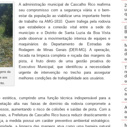
A administração municipal de Cascalho Rico reafirma
2
u
seu compromisso com a segurança viária e o bem-
q
estar da população ao viabilizar uma importante frente
s
de trabalho na AMG-1810. Quem trafega pela rodovia
que estabelece a conexão vital entre a sede do
E
município e o Distrito de Santa Luzia da Boa Vista
q
pode observar a movimentação intensa de equipes e
maquinários do Departamento de Estradas de
M
a
Rodagem de Minas Gerais (DER-MG). A operação,
d
focada na limpeza completa e roçada das margens da
q
pista, é fruto direto de uma gestão proativa do
Executivo Municipal, que identificou a necessidade
T
r
gens da
urgente de intervenção no trecho para assegurar
d
de aos
melhores condições de trafegabilidade aos usuários.
q
ito.
C
a
 estética, cumprindo uma função técnica indispensável para a
q
egetação alta nas faixas de domínio da rodovia compromete a
A
cessos, aumentando o risco de colisões e saídas de pista. Com a
a
ais, a Prefeitura de Cascalho Rico busca reduzir drasticamente o
q
ça, a medida possui um caráter preventivo ambiental estratégico.
M
midade, a limpeza das margens atua como uma barreira natural