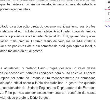
equentemente se iniciam na vegetação seca à beira da estrada e
q
 preservação vizinhas.
D
q
> >
sultado da articulação direta do governo municipal junto aos órgãos
institucional em prol da comunidade. A agilidade no atendimento à
a entre a prefeitura e a Unidade Regional do DER, garantindo que os
lação mais precisa. O fluxo diário de veículos na AMG-1810 é
lar e de pacientes até o escoamento da produção agrícola local, o
idade máxima da atual gestão.
 atividades, o prefeito Dário Borges destacou o valor dessa
ias de acesso em perfeitas condições para o uso coletivo. O chefe
o rápido por parte do Estado é um reconhecimento às demandas
aração oficial sobre o início dos trabalhos, o gestor fez questão
r ao coordenador da Unidade Regional do Departamento de Estradas
za Filho por nos atender nesse momento em benefício da nossa
ia”, disse o prefeito Dário Borges.