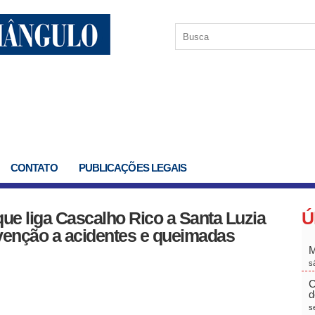
CONTATO
PUBLICAÇÕES LEGAIS
ue liga Cascalho Rico a Santa Luzia
Ú
evenção a acidentes e queimadas
M
s
C
d
s