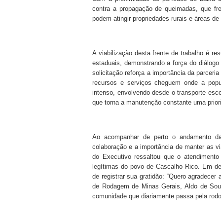
contra a propagação de queimadas, que fr
podem atingir propriedades rurais e áreas de
A viabilização desta frente de trabalho é re
estaduais, demonstrando a força do diálogo 
solicitação reforça a importância da parceri
recursos e serviços cheguem onde a popu
intenso, envolvendo desde o transporte esco
que torna a manutenção constante uma prior
Ao acompanhar de perto o andamento das
colaboração e a importância de manter as v
do Executivo ressaltou que o atendiment
legítimas do povo de Cascalho Rico. Em decl
de registrar sua gratidão: “Quero agradece
de Rodagem de Minas Gerais, Aldo de Sou
comunidade que diariamente passa pela rodov