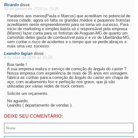
Ricardo
disse:
30 de janeiro de 2014 às 10:26
Parabéns aos manos(Paula e Marcos) que acreditam no potencial de
nossa cidade, agora só falta os grandes,médios e pequenos frotistas
acreditarem neste empreendimento para se torna um sucesso, Para
inicio de marketing e simples basta só o responsável pela empresa
(Manos) fazer conta para os frotistas de Araguari-MG de quanto um
caminhão deles gasta de combustível para ir e vir de Uberlândia-MG,
sem contar o risco de acidentes e o tempo que se perde,abraços e
mais uma vez sucesso.
Leandro fagian
disse:
6 de abril de 2016 às 15:09
Boa tarde !
A sua empresa realiza o serviço de correção do ângulo do caster ?
Nossa empresa com experiência de mais de 35 anos em usinagem,
fabrica as cunhas para a correção do ângulo do caster em chapa de
aço, com acabamento liso e perfeição nos graus, que já são
utilizadas por várias redes de truck centers.
Solicite um orçamento.
No aguardo,
Leandro ( departamento de vendas ).
DEIXE SEU COMENTÁRIO: