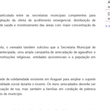
q
D
rticulada entre as secretarias municipais competentes para
q
pliação da oferta de acolhimento emergencial, distribuição de
 de saúde e monitoramento das áreas com maior concentração de
> >
refa, o vereador também solicitou que a Secretaria Municipal de
 antecipada, uma ampla campanha de arrecadação de agasalhos e
instituições religiosas, entidades assistenciais e a população em
rede de solidariedade existente em Araguari para ampliar o suporte
lidade social durante o inverno. Os itens arrecadados deverão ser
tuação de rua, mas também a famílias em condição de pobreza
s do município.