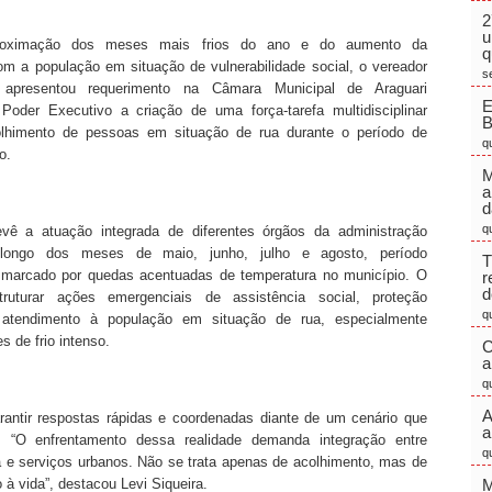
2
u
roximação dos meses mais frios do ano e do aumento da
q
m a população em situação de vulnerabilidade social, o vereador
s
a apresentou requerimento na Câmara Municipal de Araguari
E
 Poder Executivo a criação de uma força-tarefa multidisciplinar
olhimento de pessoas em situação de rua durante o período de
q
o.
M
a
d
q
evê a atuação integrada de diferentes órgãos da administração
 longo dos meses de maio, junho, julho e agosto, período
T
 marcado por quedas acentuadas de temperatura no município. O
r
d
truturar ações emergenciais de assistência social, proteção
q
 atendimento à população em situação de rua, especialmente
s de frio intenso.
C
a
q
A
antir respostas rápidas e coordenadas diante de um cenário que
a
. “O enfrentamento dessa realidade demanda integração entre
q
ca e serviços urbanos. Não se trata apenas de acolhimento, mas de
à vida”, destacou Levi Siqueira.
M