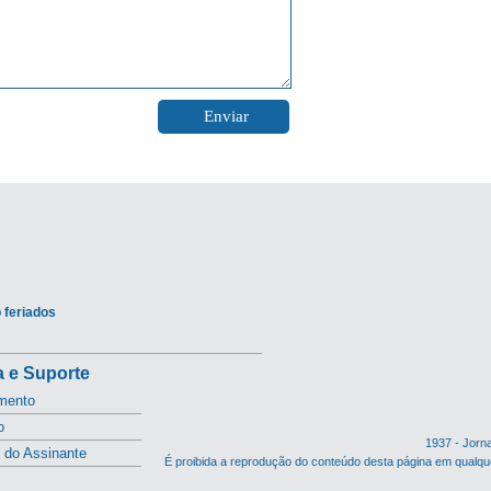
 feriados
 e Suporte
mento
o
1937 - Jorn
l do Assinante
É proibida a reprodução do conteúdo desta página em qualqu