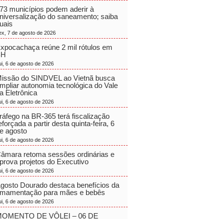
73 municípios podem aderir à
niversalização do saneamento; saiba
uais
ex, 7 de agosto de 2026
xpocachaça reúne 2 mil rótulos em
BH
ui, 6 de agosto de 2026
issão do SINDVEL ao Vietnã busca
mpliar autonomia tecnológica do Vale
a Eletrônica
ui, 6 de agosto de 2026
ráfego na BR-365 terá fiscalização
eforçada a partir desta quinta-feira, 6
e agosto
ui, 6 de agosto de 2026
âmara retoma sessões ordinárias e
prova projetos do Executivo
ui, 6 de agosto de 2026
gosto Dourado destaca benefícios da
mamentação para mães e bebês
ui, 6 de agosto de 2026
OMENTO DE VÔLEI – 06 DE