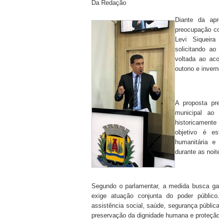
Da Redação
Diante da ap
preocupação co
Levi Siqueir
solicitando ao
voltada ao ac
outono e invern
A proposta pr
municipal ao
historicamente
objetivo é es
humanitária e
durante as noite
Segundo o parlamentar, a medida busca gar
exige atuação conjunta do poder público
assistência social, saúde, segurança públi
preservação da dignidade humana e proteção 