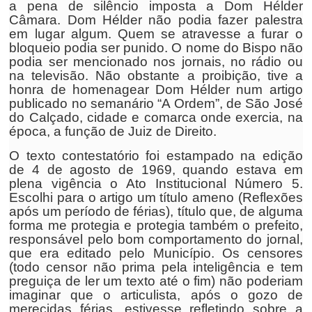
a pena de silêncio imposta a Dom Hélder
Câmara. Dom Hélder não podia fazer palestra
em lugar algum. Quem se atravesse a furar o
bloqueio podia ser punido. O nome do Bispo não
podia ser mencionado nos jornais, no rádio ou
na televisão. Não obstante a proibição, tive a
honra de homenagear Dom Hélder num artigo
publicado no semanário “A Ordem”, de São José
do Calçado, cidade e comarca onde exercia, na
época, a função de Juiz de Direito.
O texto contestatório foi estampado na edição
de 4 de agosto de 1969, quando estava em
plena vigência o Ato Institucional Número 5.
Escolhi para o artigo um título ameno (Reflexões
após um período de férias), título que, de alguma
forma me protegia e protegia também o prefeito,
responsável pelo bom comportamento do jornal,
que era editado pelo Município. Os censores
(todo censor não prima pela inteligência e tem
preguiça de ler um texto até o fim) não poderiam
imaginar que o articulista, após o gozo de
merecidas férias, estivesse refletindo sobre a