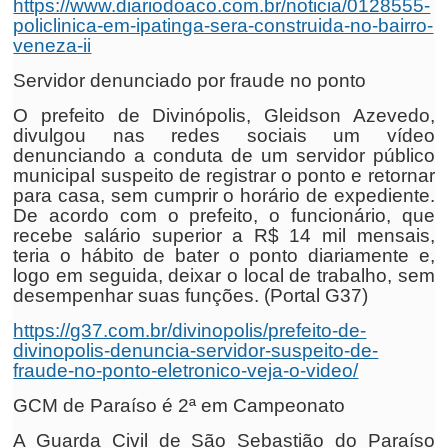
https://www.diariodoaco.com.br/noticia/0128555-
policlinica-em-ipatinga-sera-construida-no-bairro-
veneza-ii
Servidor denunciado por fraude no ponto
O prefeito de Divinópolis, Gleidson Azevedo,
divulgou nas redes sociais um vídeo
denunciando a conduta de um servidor público
municipal suspeito de registrar o ponto e retornar
para casa, sem cumprir o horário de expediente.
De acordo com o prefeito, o funcionário, que
recebe salário superior a R$ 14 mil mensais,
teria o hábito de bater o ponto diariamente e,
logo em seguida, deixar o local de trabalho, sem
desempenhar suas funções. (Portal G37)
https://g37.com.br/divinopolis/prefeito-de-
divinopolis-denuncia-servidor-suspeito-de-
fraude-no-ponto-eletronico-veja-o-video/
GCM de Paraíso é 2ª em Campeonato
A Guarda Civil de São Sebastião do Paraíso