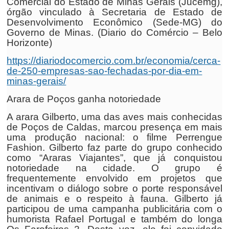
Comercial do Estado de Minas Gerais (Jucemg),
órgão vinculado à Secretaria de Estado de
Desenvolvimento Econômico (Sede-MG) do
Governo de Minas. (Diario do Comércio – Belo
Horizonte)
https://diariodocomercio.com.br/economia/cerca-
de-250-empresas-sao-fechadas-por-dia-em-
minas-gerais/
Arara de Poços ganha notoriedade
A arara Gilberto, uma das aves mais conhecidas
de Poços de Caldas, marcou presença em mais
uma produção nacional: o filme Perrengue
Fashion. Gilberto faz parte do grupo conhecido
como “Araras Viajantes”, que já conquistou
notoriedade na cidade. O grupo é
frequentemente envolvido em projetos que
incentivam o diálogo sobre o porte responsável
de animais e o respeito à fauna. Gilberto já
participou de uma campanha publicitária com o
humorista Rafael Portugal e também do longa