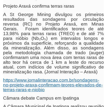
Projeto Araxá confirma terras raras
A St George Mining divulgou os primeiros
resultados das sondagens por circulação
reversa (RC) no Projeto Araxá, em Minas
Gerais. Foram identificados teores de até
13,98% para terras raras (TREO) e de até 7%
para nióbio (Nb₂O₅) em intervalos longos e
próximos da superfície, reforçando a qualidade
da mineralização. Além disso, as sondagens
pela metodologia chamada de trado (auger)
confirmaram uma nova área com terras raras de
alto teor há cerca de 1 km a leste do recurso
atual, com indícios de volume significativo de
mineralização rasa. (Jornal Interação – Araxá)
https://www.jornalinteracao.com.br/sondagens-
no-projeto-araxa-confirmam-teores-elevados-de-
terras-raras-e-niobio
Câmara debate Campus em Ipatinga
A Câmara Municipal de Ipatinga realizou reunião