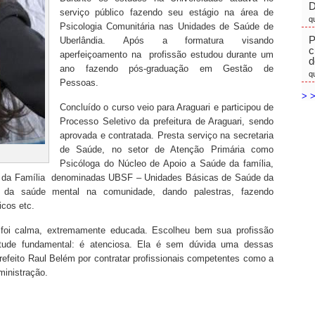
D
serviço público fazendo seu estágio na área de
q
Psicologia Comunitária nas Unidades de Saúde de
P
Uberlândia. Após a formatura visando
c
aperfeiçoamento na profissão estudou durante um
d
ano fazendo pós-graduação em Gestão de
q
Pessoas.
> >
Concluído o curso veio para Araguari e participou de
Processo Seletivo da prefeitura de Araguari, sendo
aprovada e contratada. Presta serviço na secretaria
de Saúde, no setor de Atenção Primária como
Psicóloga do Núcleo de Apoio a Saúde da família,
e da Família denominadas UBSF – Unidades Básicas de Saúde da
 da saúde mental na comunidade, dando palestras, fazendo
icos etc.
foi calma, extremamente educada. Escolheu bem sua profissão
rtude fundamental: é atenciosa. Ela é sem dúvida uma dessas
prefeito Raul Belém por contratar profissionais competentes como a
ministração.