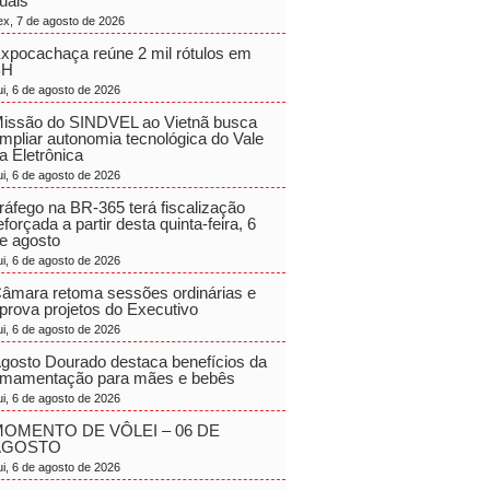
uais
ex, 7 de agosto de 2026
xpocachaça reúne 2 mil rótulos em
BH
ui, 6 de agosto de 2026
issão do SINDVEL ao Vietnã busca
mpliar autonomia tecnológica do Vale
a Eletrônica
ui, 6 de agosto de 2026
ráfego na BR-365 terá fiscalização
eforçada a partir desta quinta-feira, 6
e agosto
ui, 6 de agosto de 2026
âmara retoma sessões ordinárias e
prova projetos do Executivo
ui, 6 de agosto de 2026
gosto Dourado destaca benefícios da
mamentação para mães e bebês
ui, 6 de agosto de 2026
OMENTO DE VÔLEI – 06 DE
AGOSTO
ui, 6 de agosto de 2026