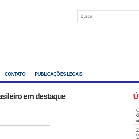
CONTATO
PUBLICAÇÕES LEGAIS
asileiro em destaque
Ú
C
d
s
2
u