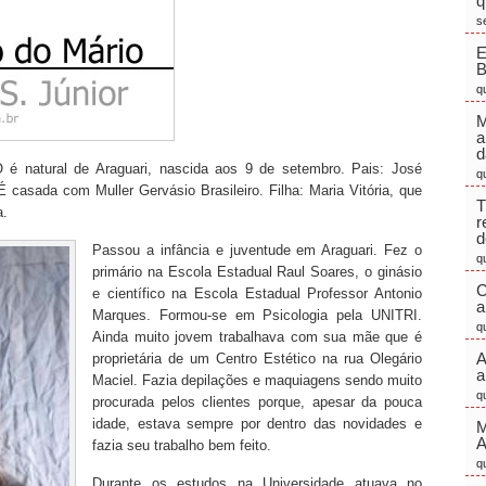
q
s
E
q
M
a
d
tural de Araguari, nascida aos 9 de setembro. Pais: José
q
casada com Muller Gervásio Brasileiro. Filha: Maria Vitória, que
T
a.
r
d
Passou a infância e juventude em Araguari. Fez o
q
primário na Escola Estadual Raul Soares, o ginásio
C
e científico na Escola Estadual Professor Antonio
a
Marques. Formou-se em Psicologia pela UNITRI.
q
Ainda muito jovem trabalhava com sua mãe que é
A
proprietária de um Centro Estético na rua Olegário
a
Maciel. Fazia depilações e maquiagens sendo muito
q
procurada pelos clientes porque, apesar da pouca
idade, estava sempre por dentro das novidades e
M
fazia seu trabalho bem feito.
q
Durante os estudos na Universidade atuava no