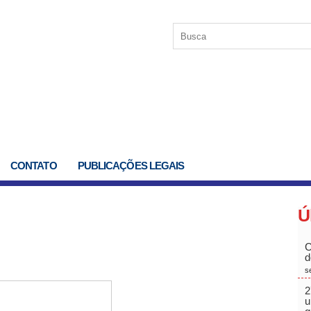
CONTATO
PUBLICAÇÕES LEGAIS
Ú
C
d
s
2
u