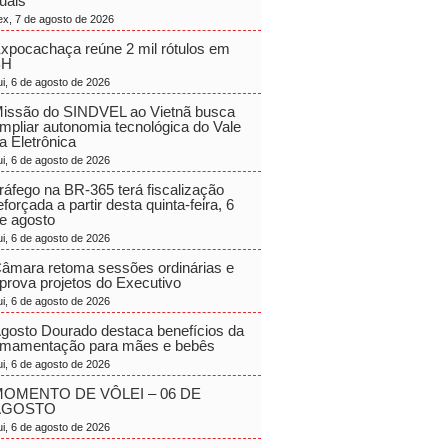
uais
ex, 7 de agosto de 2026
xpocachaça reúne 2 mil rótulos em
BH
ui, 6 de agosto de 2026
issão do SINDVEL ao Vietnã busca
mpliar autonomia tecnológica do Vale
a Eletrônica
ui, 6 de agosto de 2026
ráfego na BR-365 terá fiscalização
eforçada a partir desta quinta-feira, 6
e agosto
ui, 6 de agosto de 2026
âmara retoma sessões ordinárias e
prova projetos do Executivo
ui, 6 de agosto de 2026
gosto Dourado destaca benefícios da
mamentação para mães e bebês
ui, 6 de agosto de 2026
OMENTO DE VÔLEI – 06 DE
AGOSTO
ui, 6 de agosto de 2026