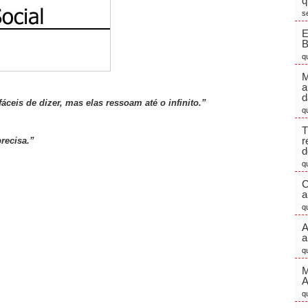
q
s
E
q
M
a
d
áceis de dizer, mas elas ressoam até o infinito.”
q
T
r
precisa.”
d
q
C
a
q
A
a
q
M
q