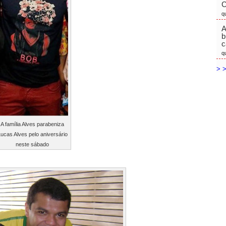
C
q
A
b
c
q
> >
A família Alves parabeniza
ucas Alves pelo aniversário
neste sábado