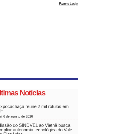
Fazer o Login
ltimas Notícias
xpocachaça reúne 2 mil rótulos em
BH
ui, 6 de agosto de 2026
issão do SINDVEL ao Vietnã busca
mpliar autonomia tecnológica do Vale